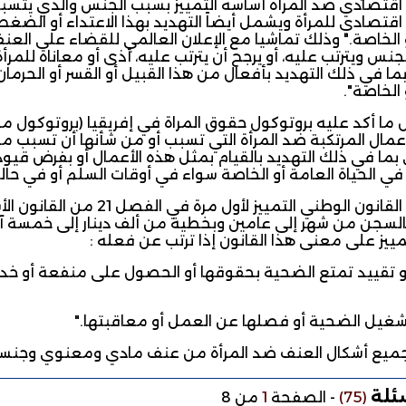
اقتصادي ضد المرأة أساسه التمييز بسبب الجنس والذي يتسبب 
قتصادي للمرأة ويشمل أيضاً التهديد بهذا الاعتداء أو الضغط 
نس ويترتب عليه، أو يرجح أن يترتب عليه، أذى أو معاناة للمرأة
ما في ذلك التهديد بأفعال من هذا القبيل أو القسر أو الحرم
 الخاصة".
ا أكد عليه بروتوكول حقوق المراة في إفريقيا (بروتوكول ماب
عمال المرتكبة ضد المرأة التي تسبب أو من شأنها أن تسبب مع
ما في ذلك التهديد بالقيام بمثل هذه الأعمال أو بفرض قيود 
في الحياة العامة أو الخاصة سواء في أوقات السلم أو في حالة ا
السجن من شهر إلى عامين وبخطية من ألف دينار إلى خمسة آلا
تمييز على معنى هذا القانون إذا ترتب عن فعله :
أو تقييد تمتع الضحية بحقوقها أو الحصول على منفعة أو خ
غيل الضحية أو فصلها عن العمل أو معاقبتها."
 جميع أشكال العنف ضد المرأة من عنف مادي ومعنوي وجن
سئلة
(75)
-
الصفحة
1
من 8