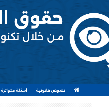
نصوص قانونية
أسئلة متواترة