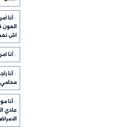
.:
أنا ام
العون ف
اش نعم
.:
أنا ام
.:
أنا ر
محامي،
.:
أنا مو
عادي ال
الامراض