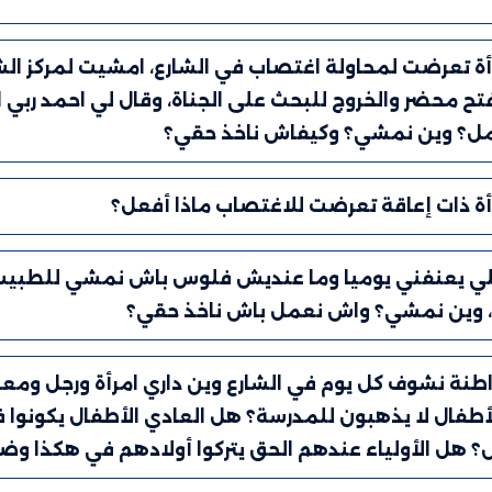
رأة تعرضت لمحاولة اغتصاب في الشارع، امشيت لمركز ا
تح محضر والخروج للبحث على الجناة، وقال لي احمد ربي 
ل؟ وين نمشي؟ وكيفاش ناخذ حقي؟
رأة ذات إعاقة تعرضت للاغتصاب ماذا أفعل؟
اجلي يعنفني يوميا وما عنديش فلوس باش نمشي للطبيب 
 وين نمشي؟ واش نعمل باش ناخذ حقي؟
اطنة نشوف كل يوم في الشارع وين داري امرأة ورجل ومع
أطفال لا يذهبون للمدرسة؟ هل العادي الأطفال يكونوا 
؟ هل الأولياء عندهم الحق يتركوا أولادهم في هكذا وض