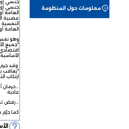
جنسي أو 
جنسي أو ا
معلومات حول المنظومة
عصبية الج
النفسية ب
العامة أو
وهو نفس م
"جميع الأ
اقتصادي ب
الأساسية 
"يعاقب ب
ارتكاب ال
ـ حرمان 
عادية.
ـ رفض تش
كما جرّم
الأ