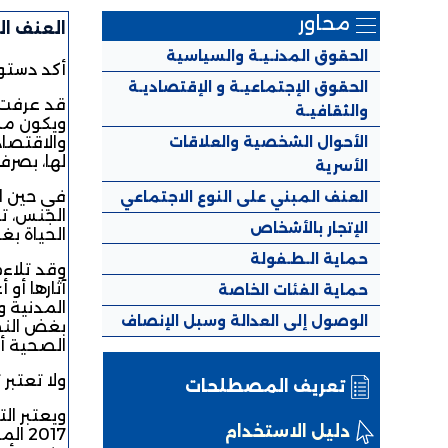
محاور
العنف ال
الحقوق المدنـيـة والسياسية
أكد دستور 2014 ضمن الفصل 21 منه على ضرورة المساواة وعدم التمييز بين المواط
الحقوق الإجتماعيـة و الإقتصاديـة
قد عرفت ا
والثقافيـة
ويكون من 
الأحوال الشخصية والعلاقات
والاقتصاد
لها، بصرف
الأسرية
في حين اع
العنف المبني على النوع الاجتماعي
الجنس، تس
الإتجار بالأشخاص
الحياة بغ
حماية الـطـفولة
آثارها أو
حماية الفئات الخاصة
المدنية و
الوصول إلى العدالة وسبل الإنصاف
بغض النظر
الصحية أو
ولا تعتبر 
تعريف المصطلحات
دليل الاستخدام