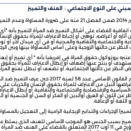
مبني على النوع الاجتماعي
::
العنف والتمييز
نين والمواطنات.
تفاقية القضاء على أشكال التمييز ضد المرأة التمييز بأنه "أ
آثاره أو أغراضه، توهين أو إحباط الاعتراف للمرأة بحقوق الإنس
ية والاجتماعية والثقافية والمدنية أو في أي ميدان آخر، أو ت
 النظر عن حالتها
الزوجية وعلى أساس المساواة بينها وبين الرج
تبره بروتوكول حقوق المراة في إفريقيا بأنه " أي تمييز أو إب
تهدف أو ينتج عنها إضعاف أو إبطال الاعتراف للمرأة بحقوق ا
ض النظر عن حالتها الاجتماعية، أو تضعف أو تبطل تمتع المرأة
وقد تلاءم القانون الأساسي عدد 58 لسن
 أغراضها النيل من الاعتراف للمرأة بحقوق الإنسان والحريات عل
السياسية والاقتصادية والاجتماعية والثقافية، أو إبطال الاعتر
 عن اللون أو العرق أوالدين أو الفكر أو السن أو الجنسية أو ال
 اللغة أو الإعاقة.
تمييزا الإجراءات والتدابير الإيجابية الرامية إلى التعجيل بالمساو
2017 المؤرخ في 11 أوت 2017 المتعلق بالقضاء على الع