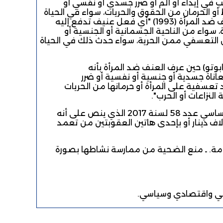
في إيذاء أو ألم أو ضرر جسدي أو نفسي أو
أو الحرمان من الحقوق والحريات، سواء في الحياة
العامة أو الخاصة." وذلك تماشيا مع الإعلان العالمي للقضاء على العنف ضد المرأة (1993) "أي فعل عنيف تدفع إليه
، سواء من الناحية الجسمانية أو الجنسية أو
ان التعسفي ممن الحرية، سواء حدث ذلك في الحياة
وتو) حين عرف العنف ضد المرأة بأنه
اناة جسدية أو جنسية أو نفسية أو ضرر
تعسفية على المرأة أو حرمانها من الحريات
لنزاعات أو الحرب".
وقد جرم القانون الوطني التمييز لأول مرة في الفصل 21 من القانون الأساسي عدد 58 لسنة 2017 الذي ينص على أنه
ف دينار أو بإحدى هاتين العقوبتين من تعمد
دمة. ـ منع الضحية من ممارسة نشاطها بصورة
سي واقتصادي وسياسي.