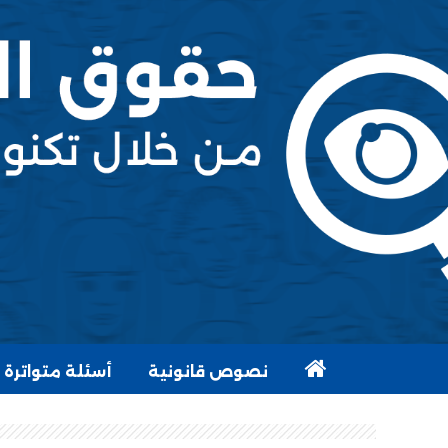
نصوص قانونية
أسئلة متواترة