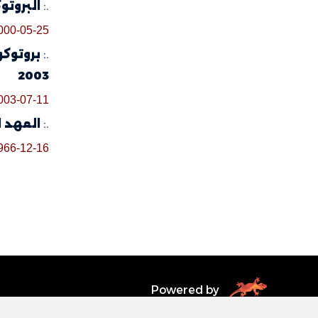
.:
البروتو
000-05-25
.:
2003
003-07-11
.:
العهد ال
966-12-16
Powered by