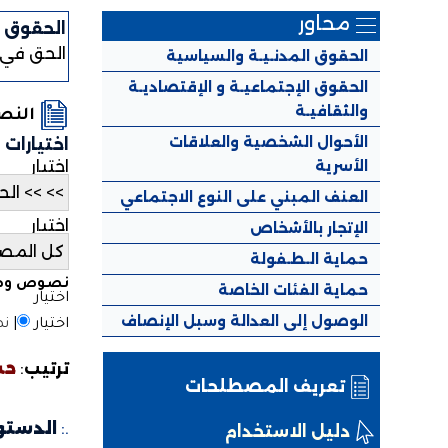
محاور
الحقوق ا
الحق في ا
الحقوق المدنـيـة والسياسية
الحقوق الإجتماعيـة و الإقتصاديـة
والثقافيـة
الن
الأحوال الشخصية والعلاقات
اختيارات
الأسرية
اختيار
العنف المبني على النوع الاجتماعي
اختيار
الإتجار بالأشخاص
حماية الـطـفولة
نصوص وطن
حماية الفئات الخاصة
اختيار
الوصول إلى العدالة وسبل الإنصاف
اختيار
|
نص
ترتيب
:
حس
تعريف المصطلحات
.:
الدستور ا
دليل الاستخدام