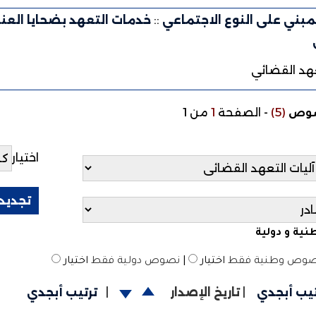
مبني على النوع الاجتماعي
::
خدمات التعهد بضحايا العن
عهد القضائي
(5)
-
الصفحة
1
من 1
صوص
اختيار
ية و دولية
وص وطنية فقط
اختيار
|
نصوص دولية فقط
اختيار
تيب أبجدي
|
تاريخ الإصدار
|
ترتيب أبجدي