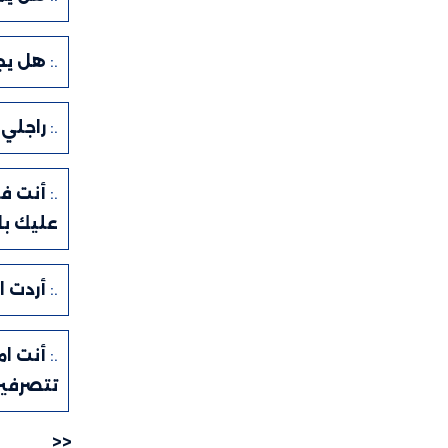
.:
هل يجر
.:
راجلي
.:
أنت فت
عليك با
.:
أردت 
.:
أنت ا
تتصرفي
<<