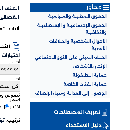
محاور
العنف ال
الحقوق المدنـيـة والسياسية
القضائي
الحقوق الإجتماعيـة و الإقتصاديـة
آليات الت
والثقافيـة
الأحوال الشخصية والعلاقات
الن
الأسرية
اختيارات
العنف المبني على النوع الاجتماعي
اختيار
الإتجار بالأشخاص
حماية الـطـفولة
اختيار
حماية الفئات الخاصة
الوصول إلى العدالة وسبل الإنصاف
نصوص وطن
اختيار
اختيار
|
نص
تعريف المصطلحات
ترتيب
:
تر
دليل الاستخدام