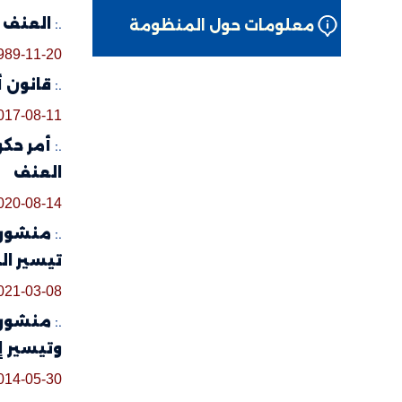
.:
العنف ال
معلومات حول المنظومة
989-11-20
.:
قانون أساسي عدد 58 لسنة 2017 
017-08-11
.:
العنف
020-08-14
.:
تيسير ال
021-03-08
.:
وتيسير إ
014-05-30