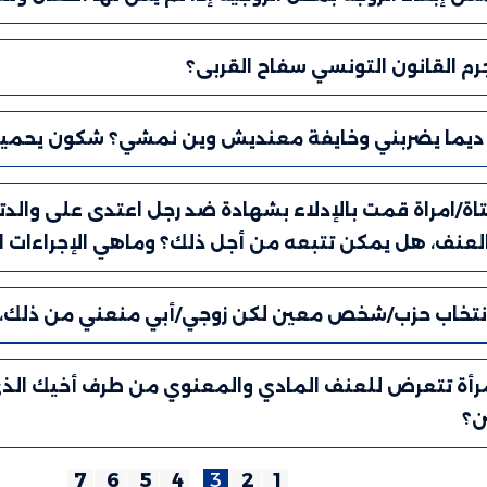
م القانون التونسي سفاح القربى؟
 ديما يضربني وخايفة معنديش وين نمشي؟ شكون يحمي
اة/امراة قمت بالإدلاء بشهادة ضد رجل اعتدى على والد
لعنف، هل يمكن تتبعه من أجل ذلك؟ وماهي الإجراءات ا
انتخاب حزب/شخص معين لكن زوجي/أبي منعني من ذلك،
مرأة تتعرض للعنف المادي والمعنوي من طرف أخيك الذي
ن؟
7
6
5
4
3
2
1