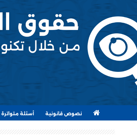
نصوص قانونية
أسئلة متواترة