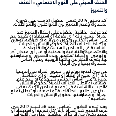
العنف المبني على النوع الاجتماعي
::
العنف
والتمييز
أكد دستور 2014 ضمن الفصل 21 منه على ضرورة
المساواة وعدم التمييز بين المواطنين والمواطنات.
قد عرفت اتفاقية القضاء على أشكال التمييز ضد
المرأة التمييز بأنه "أي تفرقة أو استبعاد أو تقييد يتم
على أساس الجنس ويكون من آثاره أو أغراضه، توهين
أو إحباط الاعتراف للمرأة بحقوق الإنسان والحريات
الأساسية في الميادين السياسية والاقتصادية
والاجتماعية والثقافية والمدنية أو في أي ميدان آخر،
أو توهين أو إحباط تمتعها بهذه الحقوق أو ممارستها
لها، بصرف النظر عن حالتها
الزوجية وعلى أساس
المساواة بينها وبين الرجل".
في حين اعتبره بروتوكول حقوق المراة في إفريقيا
بأنه " أي تمييز أو إبعاد أو تقييد، أو أي معاملة
تمييزية على أساس الجنس، تستهدف أو ينتج عنها
إضعاف أو إبطال الاعتراف للمرأة بحقوق الإنسان
والحريات الأساسية في جميع ميادين الحياة بغض
النظر عن حالتها الاجتماعية، أو تضعف أو تبطل تمتع
المرأة أو ممارستها لحقوق الإنسان والحريات
الأساسية".
وقد تلاءم القانون الأساسي عدد 58 لسنة 2017 حين
عرف التمييز ضد المرأة بأنه "كل تفرقة أو استبعاد أو
تقييد يكون من آثارها أو أغراضها النيل من الاعتراف