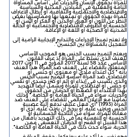
للمرأة بحقوق الإنسان والحريات على أساس المساواة
التامة والفعلية في الميادين المدنية والسياسية
والاقتصادية والاجتماعية والثقافية، أو إبطال الاعتراف
للمرأة بهذه الحقوق أو تمتعها بها وممارستها بغض
النظر عن اللون أو العرق أوالدين أو الفكر أو السن أو
الجنسية أو الظروف الاقتصادية والاجتماعية أو الحالة
المدنية أو الصحية أو اللغة أو الإعاقة.
ولا تعتبر تمييزا الإجراءات والتدابير الإيجابية الرامية إلى
التعجيل بالمساواة بين الجنسين".
ويعتبر التمييز بسبب الجنس هو الموجب الأساسي
للعنف الذي يسلط على المرأة إذ عرف القانون
الأساسي عدد 58 لسنة 2017 المؤرخ في 11 أوت 2017
المتعلق بالقضاء على العنف ضد المرأة هذا العنف
بأنه " كل اعتداء مادي أو معنوي أو جنسي أو
اقتصادي ضد المرأة أساسه التمييز بسبب الجنس
والذي يتسبب في إيذاء أو ألم أو ضرر جسدي أو نفسي
أو جنسي أو اقتصادي للمرأة ويشمل أيضاً التهديد
بهذا الاعتداء أو الضغط أو الحرمان من الحقوق
والحريات، سواء في الحياة العامة أو الخاصة." وذلك
تماشيا مع الإعلان العالمي للقضاء على العنف ضد
المرأة (1993) "أي فعل عنيف تدفع إليه عصبية
الجنس ويترتب عليه، أو يرجح أن يترتب عليه، أذى أو
معاناة للمرأة، سواء من الناحية الجسمانية أو
الجنسية أو النفسية بما في ذلك التهديد بأفعال من
هذا القبيل أو القسر أو الحرمان التعسفي ممن
الحرية، سواء حدث ذلك في الحياة العامة أو الخاصة".
وهو نفس ما أكد عليه بروتوكول حقوق المراة في