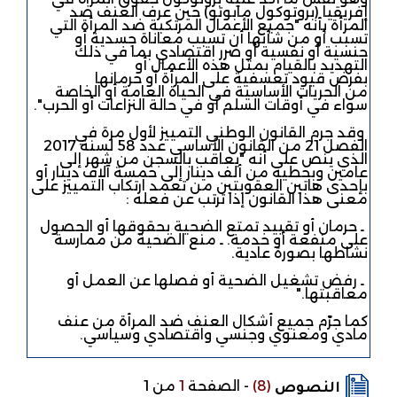
إفريقيا (بروتوكول مابوتو) حين عرف العنف ضد
المرأة بأنه "جميع الأعمال المرتكبة ضد المرأة التي
تسبب أو من شأنها أن تسبب معاناة جسدية أو
جنسية أو نفسية أو ضرر اقتصادي بما في ذلك
التهديد بالقيام بمثل هذه الأعمال أو
بفرض قيود تعسفية على المرأة أو حرمانها
من الحريات الأساسية في الحياة العامة أو الخاصة
سواء في أوقات السلم أو في حالة النزاعات أو الحرب".
وقد جرم القانون الوطني التمييز لأول مرة في
الفصل 21 من القانون الأساسي عدد 58 لسنة 2017
الذي ينص على أنه "يعاقب بالسجن من شهر إلى
عامين وبخطية من ألف دينار إلى خمسة آلاف دينار أو
بإحدى هاتين العقوبتين من تعمد ارتكاب التمييز على
معنى هذا القانون إذا ترتب عن فعله :
ـ حرمان أو تقييد تمتع الضحية بحقوقها أو الحصول
على منفعة أو خدمة. ـ منع الضحية من ممارسة
نشاطها بصورة عادية.
ـ رفض تشغيل الضحية أو فصلها عن العمل أو
معاقبتها."
كما جرّم جميع أشكال العنف ضد المرأة من عنف
مادي ومعنوي وجنسي واقتصادي وسياسي.
(8)
-
الصفحة
1
من 1
النصوص