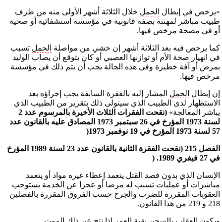
«يرخص في إبطال
الحمل
خلال الثلاثة أشهر الأولى منه من طرف
طبيب مباشر لمهنته بصفة قانونية في مؤسسة استشفائية أو صحية
أو في مصحة مرخص فيها.
كما يرخص فيه بعد الثلاثة أشهر إن خشي من مواصلة
الحمل
تسبب
في انهيار صحة الأم أو توازنها العصبي أو كان يتوقع أن يصاب الوليد
بمرض أو آفة خطيرة وفي هذه الحالة يجب أن يتم ذلك في مؤسسة
مرخص فيها.
إن إبطال
الحمل
المشار إليه بالفقرة السابقة يجب إجراؤه بعد
الاستظهار لدى الطبيب الذي سيتولى ذلك بتقرير من الطبيب الذي
يباشر المعالجة»
(نقحت الفقرات الثلاث الأخيرة بالمرسوم عدد 2
لسنة 1973 المؤرخ في 26 سبتمبر 1973 المصادق عليه بالقانون عدد
57 لسنة 1973 المؤرخ في 19 نوفمبر 1973(
الفصل 215 (نقحت الفقرة الثانية بالقانون عدد 23 لسنة 1989 المؤرخ
في 27 فيفري 1989. (
الإنسان الذي بدون قصد القتل يتعمد إعطاء غيره مواد أو يتعمد
مباشرات أو عمليات تسبب له مرضا أو عجزا عن الخدمة يستوجب
العقوبات المقررة للضرب والجرح حسب الفروق المقررة بالفصلين
218 و 219 من هذا القانون.
ويكون العقاب بالسجن بقية العمر إذا نتج عن ذلك الموت.