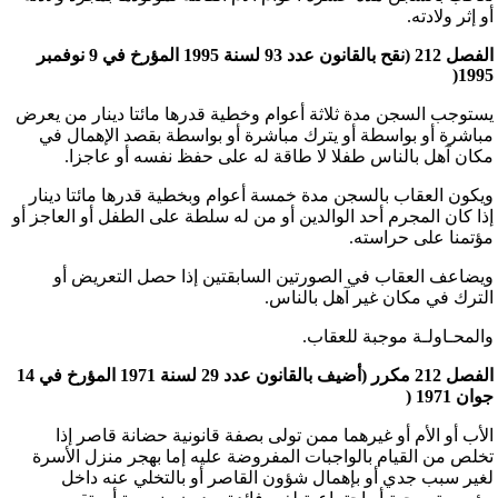
أو إثر ولادته.
الفصل 212 (نقح بالقانون عدد 93 لسنة 1995 المؤرخ في 9 نوفمبر
1995(
يستوجب السجن مدة ثلاثة أعوام وخطية قدرها مائتا دينار من يعرض
مباشرة أو بواسطة أو يترك مباشرة أو بواسطة بقصد الإهمال في
مكان آهل بالناس طفلا لا طاقة له على حفظ نفسه أو عاجزا.
ويكون العقاب بالسجن مدة خمسة أعوام وبخطية قدرها مائتا دينار
إذا كان المجرم أحد الوالدين أو من له سلطة على الطفل أو العاجز أو
مؤتمنا على حراسته.
ويضاعف العقاب في الصورتين السابقتين إذا حصل التعريض أو
الترك في مكان غير آهل بالناس.
والمحـاولـة موجبة للعقاب.
الفصل 212 مكرر (أضيف بالقانون عدد 29 لسنة 1971 المؤرخ في 14
جوان 1971 (
الأب أو الأم أو غيرهما ممن تولى بصفة قانونية حضانة قاصر إذا
تخلص من القيام بالواجبات المفروضة عليه إما بهجر منزل الأسرة
لغير سبب جدي أو بإهمال شؤون القاصر أو بالتخلي عنه داخل