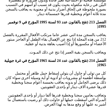
مؤسسة صحية أو اجتماعية لغير فائدة وبدون ضرورة أو بتقصيره
البيّن في رعاية مكفوله بحيث يكون قد تسبب أو أسهم في التسبب
بصورة ملحوظة في إلحاق أضرار بدنية أو معنوية به يعاقب بالسجن
مدة ثلاثة أعوام وبخطية قدرها خمسمائة دينار.
الفصل 213 (نقح بالقانون عدد 93 لسنة 1995 المؤرخ في 9 نوفمبر
1995(
يعاقب بالسجن مدة اثني عشر عاما مرتكب الأفعال المقررة ب
الفصل
212 من هذه المجلة إذا نتج عن الإهمال بقاء الطفل أو العاجز مبتور
الأعضاء أو مكسورها أو إذا أصيب بعاهة بدنية أو عقلية.
ويعاقب بالسجن بقية العمر إذا نتج عن ذلك المـوت.
الفصل 214 (نقح بالقانون عدد 24 لسنة 1965 المؤرخ في غرة جويلية
1965(
كل من تولى أو حاول أن يتولى إسقاط حمل ظاهر أو محتمل
بواسطة أطعمة أو مشروبات أو أدوية أو أية وسيلة أخرى سواء كان
ذلك برضى الحامل أو بدونه يعاقب بخمسة أعوام سجنا وبخطية
قدرها عشرة آلاف دينار أو بإحدى العقوبتين.
وتعاقب بعامين سجنا وبخطية قدرها ألفا دينار أو بإحدى العقوبتين
المـرأة التي أسقطت حملها أو حاولت ذلك أو رضيت باستعمال ما
أشير به عليها أو وقع مدها به لهذا الغرض.