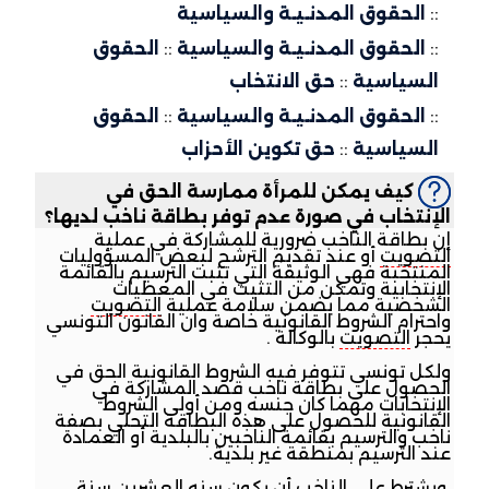
::
الحقوق المدنـيـة والسياسية
::
الحقوق المدنـيـة والسياسية
::
الحقوق
السياسية
::
حق الانتخاب
::
الحقوق المدنـيـة والسياسية
::
الحقوق
السياسية
::
حق تكوين الأحزاب
كيف يمكن للمرأة ممارسة الحق في
الإنتخاب في صورة عدم توفر بطاقة ناخب لديها؟
إن بطاقة الناخب ضرورية للمشاركة في عملية
التصويت
أو عند تقديم الترشح لبعض المسؤوليات
المنتخبة فهي الوثيقة التي تثبت الترسيم بالقائمة
الإنتخابية وتمكن من التثبت في المعطيات
الشخصية مما يضمن سلامة عملية
التصويت
واحترام الشروط القانونية خاصة وان القانون التونسي
يحجر
التصويت
بالوكالة .
ولكل تونسي تتوفر فيه الشروط القانونية الحق في
الحصول على بطاقة ناخب قصد المشاركة في
الإنتخابات مهما كان جنسه ومن أولى الشروط
القانونية للحصول على هذه البطاقة التحلي بصفة
ناخب والترسيم بقائمة الناخبين بالبلدية أو العمادة
عند الترسيم بمنطقة غير بلدية.
ويشترط على الناخب أن يكون سنه العشرين سنة