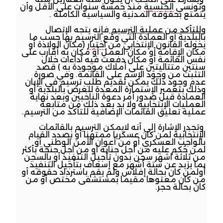
وتونسي
الجنسية
منذ خمسة سنوات على الأقل وأن
يتمتع بحقوقه المدنية والسياسية الكاملة .
وللتأكد من عملية الترسيم
فإنه يتجه الإتصال
بالبلدية أو العمادة التي وقع الترسيم بها حسب ما
يخوله القانون الإنتخابي من
اختيار
(مكان الولادة أو
مكان الإقامة أو مكان العمل أو مكان به أقارب على
نفس القائمة أو مكان دفعت فيه آداءات خلال
سنتين متتاليتين على أملاك موجودة به ) قصد
التثبت من وجود الإسم على القائمة. وفي صورة
عدم وجود ذلك يمكن تقديم طلب ترسيم في الإبان
وذلك بتعمير الإستمارة المعدة للغرض بالبلدية أو
العمادة قبل صدور أمر دعوة الناخبين وبعد نهاية
العمليات الإنتخابية ولا بد بعد ذلك من متابعة
عملية تعليق القائمات الإضافية للتأكد من الترسيم.
وتجدر الإشارة إلى أنه لايمكن الترسيم بالقائمات
الإنتخابية لمن كان عسكريا ممتهنا أو بصدد القيام
بالواجب العسكري أو من أعوان الأمن الوطني أو
لمن حُكم عليه من أجل جناية أو من اجل جنحة بأكثر
من ثلاثة اشهر سجن بدون تأجيل التنفيذ أو بالسجن
بما يزيد عن ستة أشهر مع إسعاف بتأجيل التنفيذ
أولمن كان بحالة إفلاس ولم يقم باسترداد حقوقه أو
من كان معتوها مقيما بمستشفى مختص أو من
كان بحالة حجر.