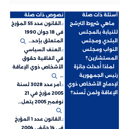
أسئلة ذات صلة
نصوص ذات صلة
:.
ماهي شروط الترشح
:.
القانون عدد 55 المؤرخ
للنيابة بالمجلس
فى 18 جوان 1990
البلدي ومجلس
المتعلق بإحد...
النواب ومجلس
:.
العنف السياسي
المستشارين؟
في اتفاقية حقوق
:.
لماذا أُحدثت جائزة
الأشخاص ذوي الإعاقة
رئيس الجمهورية
...
لإدماج الأشخاص ذوي
:.
أمر عدد 3028 لسنة
الإعاقة ولمن تُسند؟
2005 مؤرخ في 21
نوفمبر 2005 يتعل...
:.
القانون عدد 1 المؤرخ
في 14 جانفي 2004