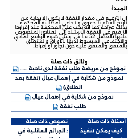
المبدأ
:
إن الترفيع في مقدار النفقة لا يكون إلا بداية من
تاريخ القيام بالدعوى ولا داعي لمطالبة المحكمة
بذلك صراحة كما انه يجب على المحكمة عند إقرارها
الترفيع في النفقة الاستناد إلى العناصر المنصوص
عليها بالفصل 52 م.ا.ش. وعلى ضوء الواقع المادي
والاجتماعي المبسوط لديها بالأوراق والمتعلق
بالمنفق والمنفق عليه دون تجاوز أو إفراط.
وثائق ذات صلة
نموذج من عريضة طلب نفقة لدى ناحية ......
نموذج من شكاية في إهمال عيال (نفقة بعد
الطلاق)
نموذج من شكاية في إهمال عيال
طلب نفقة
أسئلة ذات صلة
نصوص ذات صلة
:.
كيف يمكن تنفيذ
:.
الجرائم العائلـية في