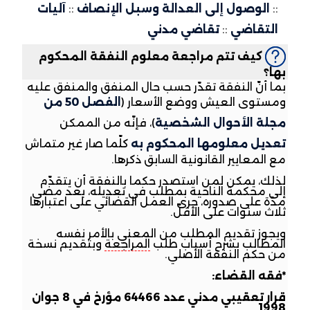
::
الوصول إلى العدالة وسبل الإنصاف
::
آليات
التقاضي
::
تقاضي مدني
كيف تتم مراجعة معلوم النفقة المحكوم
بها؟
بما أنّ النفقة تقدّر حسب حال المنفق والمنفق عليه
ومستوى العيش ووضع الأسعار (
الفصل 50 من
مجلة الأحوال الشخصية
)، فإنّه من الممكن
تعديل معلومها المحكوم به
كلّما صار غير متماش
مع المعايير القانونية السابق ذكرها.
لذلك، يمكن لمن استصدر حكما بالنفقة أن يتقدّم
إلى محكمة الناحية بمطلب في تعديله، بعد مضي
مدّة على صدوره، جرى العمل القضائي على اعتبارها
ثلاث سنوات على الأقلّ.
ويجوز تقديم المطلب من المعني بالأمر نفسه
المطالب بشرح أسباب طلب
المراجعة
وبتقديم نسخة
من حكم النفقة الأصلي.
*فقه القضاء:
قرار تعقيبي مدني عدد 64466 مؤرخ في 8 جوان
1998