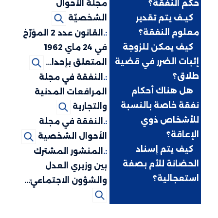
حكم النفقة؟
مجلة الأحوال
:.
كيـف يتم تقدير
الشخصيٌة
معلوم النفقة؟
:.
القانون عدد 2 المؤرّخ
:.
كيف يمكن للزوجة
في 24 ماي 1962
إثبات الضرر في قضية
المتعلق بإحدا...
طلاق؟
:.
النفقة في مجلة
:.
هل هناك أحكام
المرافعات المدنية
نفقة خاصة بالنسبة
والتجارية
للأشخاص ذوي
:.
النفقة في مجلة
الإعاقة؟
الأحوال الشخصية
:.
كيف يتم إسناد
:.
المنشور المشترك
الحضانة للأم بصفة
بين وزيري العدل
استعجالية؟
والشؤون الاجتماعيّ...