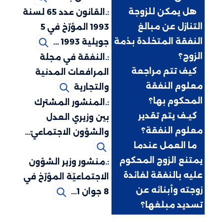
:.
هل يمكن للزوجة
:.
القانون عدد 65 لسنة
التنازل عن مبالغ
1993 المؤرّخ في 5
النفقة المتخلدة بذمة
جويلية 1993 ...
الزوج؟
:.
النفقة في مجلة
:.
كيف تتم مراجعة
المرافعات المدنية
معلوم النفقة
والتجارية
المحكوم بها؟
:.
المنشور المشترك
:.
كيـف يتم تقدير
بين وزيري العدل
معلوم النفقة؟
والشؤون الاجتماعيّ...
:.
ما العمل عندما
يمتنع الزوج المحكوم
:.
منشور وزير الشؤون
عليه بالنفقة لفائدة
الاجتماعيّة المؤرّخ في
زوجته وأبنائه عن
8 جوان 1...
تسديد مبلغها؟