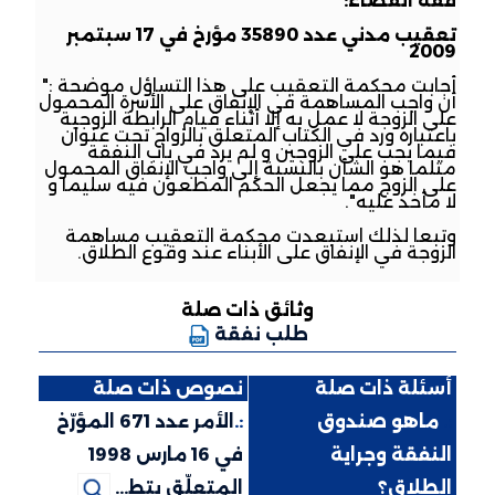
فقه القضاء:
تعقيب مدني عدد 35890 مؤرخ في 17 سبتمبر
2009
أجابت محكمة التعقيب على هذا التساؤل موضحة :"
أن واجب المساهمة في الإنفاق على الأسرة المحمول
على الزوجة لا عمل به إلا أثناء قيام الرابطة الزوجية
باعتباره ورد في الكتاب المتعلق بالزواج تحت عنوان
فيما يجب على الزوجين و لم يرد في باب النفقة
مثلما هو الشأن بالنسبة إلى واجب الإنفاق المحمول
على الزوج مما يجعل الحكم المطعون فيه سليما و
لا مأخذ عليه".
وتبعا لذلك استبعدت محكمة التعقيب مساهمة
الزوجة في الإنفاق على الأبناء عند وقوع الطلاق.
وثائق ذات صلة
طلب نفقة
أسئلة ذات صلة
نصوص ذات صلة
:.
ماهو صندوق
:.
الأمر عدد 671 المؤرّخ
النفقة وجراية
في 16 مارس 1998
الطلاق؟
المتعلّق بتط...