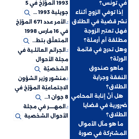
في تونس؟
1993 المؤرّخ في 5
:.
إذا توفي الزوج أثناء
جويلية 1993 ...
نشر قضية في الطلاق
:.
الأمر عدد 671 المؤرّخ
فهل تعتبر الزوجة
في 16 مارس 1998
مطلقة أم أرملة؟
المتعلّق بتط...
وهل تدرج في قائمة
:.
الجرائم العائلـية في
الورثة؟
مجلة الأحوال
:.
ماهو صندوق
الشخصيٌة
النفقة وجراية
:.
منشور وزير الشؤون
الطلاق؟
الاجتماعيّة المؤرّخ في
:.
هل أنّ إنابة المحامي
8 جوان 1...
ضرورية في قضايا
:.
المهــــر في مجلة
الطلاق؟
الأحوال الشخصية
:.
ما هو مآل الأموال
المشتركة في صورة