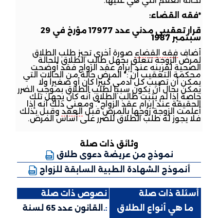
لحالة العقم التي هي عليها.
*فقه القضاء:
قرار تعقيبي مدني عدد 17977 مؤرخ في 29
سبتمبر 1987
أضاف
فقه القضاء
صورة أخرى تجيز طلب الطلاق
لمرض الزوجة تتعلق بجهل طالب الطلاق للحالة
الصحية لقرينه عند إبرام عقد الزواج فقد أوضحت
محكمة التعقيب أن :" المرض حالة من الحالات التي
يمكن أن تصيب كل آدمي كبيرا كان أو صغيرا ولا
يمكن بحال أن يكون سببا لطلب الطلاق بموجب الضرر
خاصة إذا لم يثبت طالب الطلاق أنه كان يجهل تلك
الحقيقة عند إبرام عقد الزواج". ومعنى ذلك أنه إذا
أعلمت الزوجة زوجها بالمرض قبل
العقد
وقبل بذلك
فلا يجوز له طلب الطلاق للضرر على أساس المرض.
وثائق ذات صلة
نموذج من عريضة دعوى طلاق
أنموذج الشهادة الطبية السابقة للزواج
أسئلة ذات صلة
نصوص ذات صلة
:.
ما هي أنواع الطلاق
:.
القانون عدد 65 لسنة