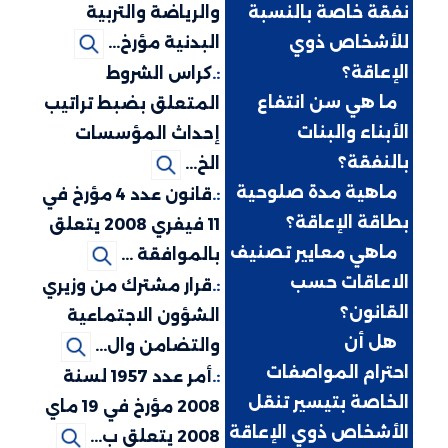
نفقة خاصة بالنسبة
والرياضة والتربية
للأشخاص ذوي
البدنية مؤرخ...
الإعاقة؟
:.
كراس الشروط
:.
ما هي سن انتفاع
المتعلق بضبط تراتيب
الأبناء والبنات
إحداث المؤسسات
بالنفقة؟
الخ...
:.
ماهية مدة صلوحية
:.
قانون عدد 4 مؤرخ في
بطاقة الإعاقة؟
11 فيفري 2008 يتعلق
:.
ماهي معايير تصنيف
بالموافقة ...
الاعاقات حسب
:.
قرار مشترك من وزيري
القانون؟
الشؤون الاجتماعية
:.
هل أن
والتضامن وال...
احترام المواصفات
:.
أمر عدد 1957 لسنة
الخاصة بتيسير تنقل
2008 مؤرخ في 19 ماي
الأشخاص ذوي الإعاقة
2008 يتعلق ب...