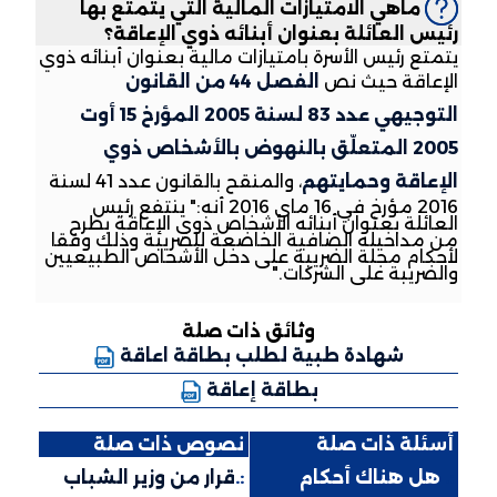
ماهي الامتيازات المالية التي يتمتع بها
رئيس العائلة بعنوان أبنائه ذوي الإعاقة؟
يتمتع رئيس الأسرة بامتيازات مالية بعنوان أبنائه ذوي
الإعاقة حيث نص
الفصل 44 من القانون
التوجيهي عدد 83 لسنة 2005 المؤرخ 15 أوت
2005 المتعلّق بالنهوض بالأشخاص ذوي
الإعاقة وحمايتهم
، والمنقح بالقانون عدد 41 لسنة
2016 مؤرخ في 16 ماي 2016 أنه:" ينتفع رئيس
العائلة بعنوان أبنائه الأشخاص ذوي الإعاقة بطرح
من مداخيله الصافية الخاضعة للضريبة وذلك وفقا
لأحكام مجلة الضريبة على دخل الأشخاص الطبيعيين
والضريبة على الشركات."
وثائق ذات صلة
شهادة طبية لطلب بطاقة اعاقة
بطاقة إعاقة
أسئلة ذات صلة
نصوص ذات صلة
:.
هل هناك أحكام
:.
قرار من وزير الشباب