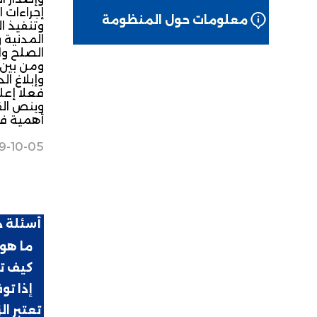
إجراءات 
معلومات حول المنظومة
وتنفيذ ا
المدنية 
الصلح وا
وإبلاغ ال
فعلا إعل
وينص الق
أهمية في قضا
9-10-05
أسئلة 
:.
ما هو 
:.
كيف ت
:.
إذا تو
تعتبر ا