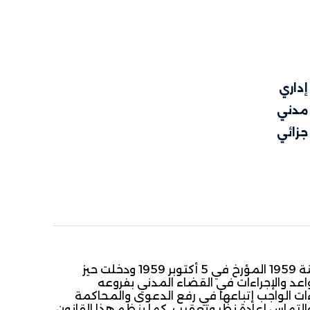
داري
مدني
زائي
صدرت مجلة المرافعات المدنية والتجارية بموجب القانون عدد 130 لسنة 1959 المؤرخ في 5 أكتوبر 1959 ودخلت حيز
المنظم للقواعد والإجراءات في القضاء المدني بفروعه
ت الواجب إتباعها في رفع الدعوى والمحاكمة
التماس إعادة نظر وتعقيب. كما ينظم هذا القانون