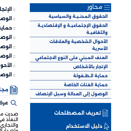
محاور
::
الإتج
الحقوق المدنـيـة والسياسية
::
الوصو
الحقوق الإجتماعيـة و الإقتصاديـة
::
حماية
والثقافيـة
::
الوصو
الأحوال الشخصية والعلاقات
::
الوصو
الأسرية
::
الوصو
العنف المبني على النوع الاجتماعي
::
الأحو
الإتجار بالأشخاص
::
الوصو
حماية الـطـفولة
حماية الفئات الخاصة
مجلة
الوصول إلى العدالة وسبل الإنصاف
عرض
تعريف المصطلحات
والتجاري
دليل الاستخدام
وإصدار ا