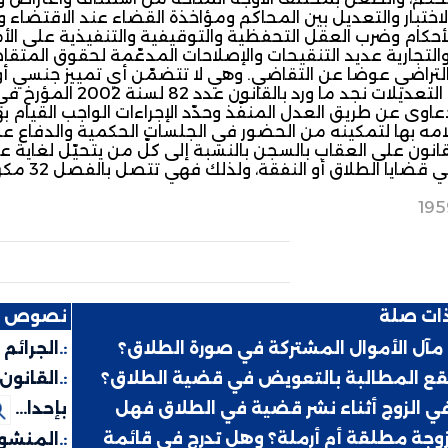
الاختبار والتعديل بين المحاكم ومؤاخذة القضاء عند الاقتضاء 
لأحكام وضرب العقل التحفظية والتوقيفية والتنفيذية على ال
والتجارية عديد التنقيحات والإصلاحات المدعّمة لحقوق المتقاض
لتراضي عوضا عن التقاضي. وهي لا تتضمّن أي تمييز جنسي أو 
دعاوى عن طريق العدل المنفّذ وحدّد الإجراءات الواجب القيام به
امه بها لتمكينه من الحضور في الجلسات الحكمية والدفاع ع
انون على العقاب بالسجن بالنسبة إلى كلّ من يتحيّل لغاية عد
يا الطلاق أو النفقة، ولذلك فهي تتصل بالفصل 32 مكرر من مجلة الأحوال الشخصية.
195
ذات صلة
نصوص ذ
مآل الأموال المشتركة في صورة الطلاق؟
:.
الجرائم
قع المطالبة بالتعويض في قضية الطلاق؟
:.
في الزوج أثناء نشر قضية في الطلاق فهل
بإحدا...
لزوجة مطلقة أم أرملة؟ وهل تدرج في قائمة
:.
المنشور