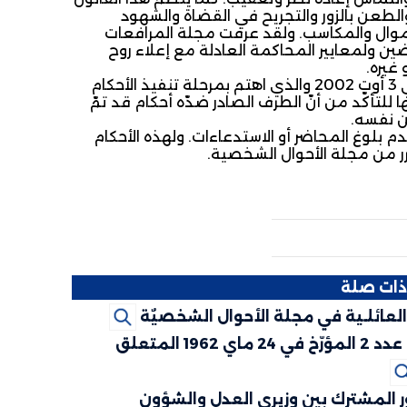
والطعن بالزور والتجريح في القضاة والشهود
أموال والمكاسب. ولقد عرفت مجلة المرافعات
ين ولمعايير المحاكمة العادلة مع إعلاء روح
غيره.
ومن بين التعديلات نجد ما ورد بالقانون عدد 82 لسنة 2002 المؤرخ في 3 أوت 2002 والذي اهتم بمرحلة تنفيذ الأحكام
ا للتأكّد من أنّ الطرف الصادر ضدّه أحكام قد تمّ
ن نفسه.
م بلوغ المحاضر أو الاستدعاءات. ولهذه الأحكام
ات صلة
 العائلـية في مجلة الأحوال الشخصيٌة
القانون عدد 2 المؤرّخ في 24 ماي 1962 المتعلق
 المشترك بين وزيري العدل والشؤون