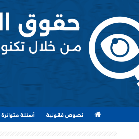
نصوص قانونية
أسئلة متواترة