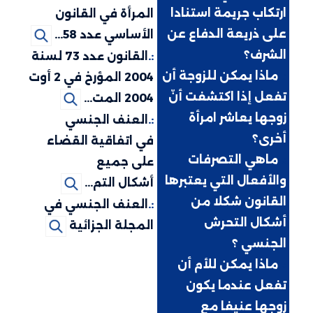
ارتكاب جريمة استنادا
المرأة في القانون
على ذريعة الدفاع عن
الأساسي عدد 58...
الشرف؟
:.
القانون عدد 73 لسنة
:.
ماذا يمكن للزوجة أن
2004 المؤرخ في 2 أوت
تفعل إذا اكتشفت أنّ
2004 المت...
زوجها يعاشر امرأة
:.
العنف الجنسي
أخرى؟
في اتفاقية القضاء
:.
ماهي التصرفات
على جميع
والأفعال التي يعتبرها
أشكال التم...
القانون شكلا من
:.
العنف الجنسي في
أشكال التحرش
المجلة الجزائية
الجنسي ؟
:.
ماذا يمكن للأم أن
تفعل عندما يكون
زوجها عنيفا مع