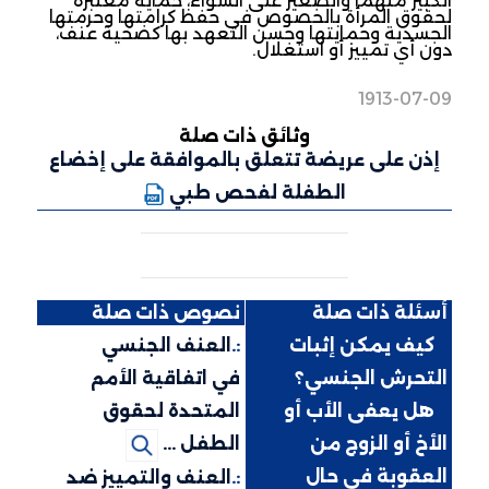
الكبير منهما والصغير على السواء، حماية معتبرة
لحقوق المرأة بالخصوص في حفظ كرامتها وحرمتها
الجسدية وحمايتها وحسن التعهد بها كضحية عنف،
دون أي تمييز أو استغلال.
1913-07-09
وثائق ذات صلة
إذن على عريضة تتعلق بالموافقة على إخضاع
الطفلة لفحص طبي
أسئلة ذات صلة
نصوص ذات صلة
:.
كيف يمكن إثبات
:.
العنف الجنسي
التحرش الجنسي؟
في اتفاقية الأمم
:.
هل يعفى الأب أو
المتحدة لحقوق
الأخ أو الزوج من
الطفل ...
العقوبة في حال
:.
العنف والتمييز ضد