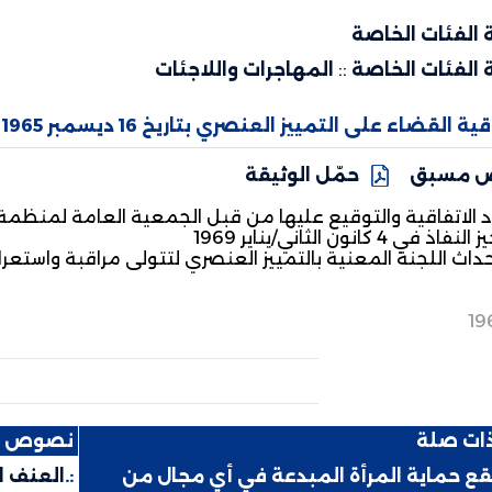
 الفئات الخاصة
 الفئات الخاصة
::
المهاجرات واللاجئات
ة القضاء على التمييز العنصري بتاريخ 16 ديسمبر 1965
 مسبق
حمّل الوثيقة
ي 4 كانون الثاني/يناير 1969
حداث اللجنة المعنية بالتمييز العنصري لتتولى مراقبة واستعر
19
ذات صلة
نصوص ذ
ع حماية المرأة المبدعة في أي مجال من
:.
العنف ا