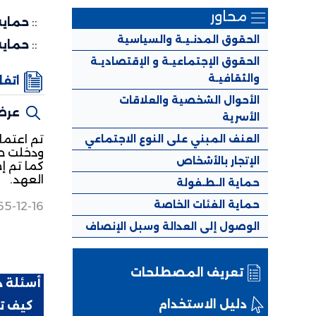
محاور
::
حماية
الحقوق المدنـيـة والسياسية
::
حماية
الحقوق الإجتماعيـة و الإقتصاديـة
والثقافيـة
اتفاقي
الأحوال الشخصية والعلاقات
عرض
الأسرية
العنف المبني على النوع الاجتماعي
ودخلت حيز النفاذ ف
الإتجار بالأشخاص
كما تم إ
العهد.
حماية الـطـفولة
حماية الفئات الخاصة
65-12-16
الوصول إلى العدالة وسبل الإنصاف
تعريف المصطلحات
أسئلة 
دليل الاستخدام
:.
كيف تق