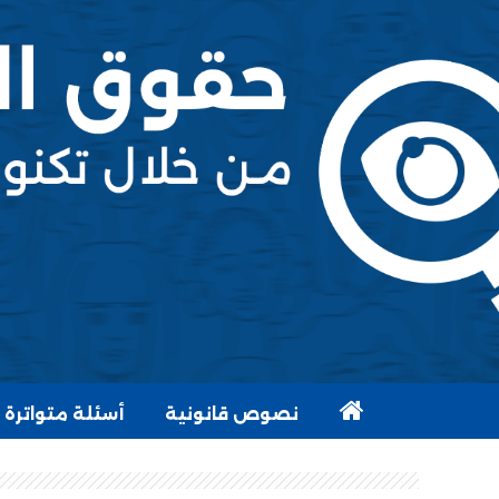
نصوص قانونية
أسئلة متواترة