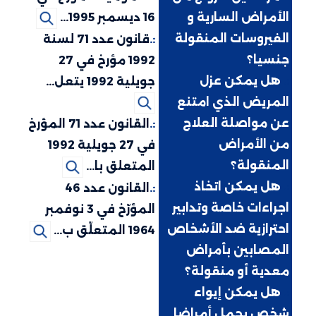
الأمراض السارية و
16 ديسمبر 1995...
الفيروسات المنقولة
:.
قانون عدد 71 لسنة
جنسيا؟
1992 مؤرخ في 27
:.
هل يمكن عزل
جويلية 1992 يتعل...
المريض الذي امتنع
عن مواصلة العلاج
:.
القانون عدد 71 المؤرخ
من الأمراض
في 27 جويلية 1992
المنقولة؟
المتعلق با...
:.
هل يمكن اتخاذ
:.
القانون عدد 46
اجراءات خاصة وتدابير
المؤرّخ في 3 نوفمبر
احترازية ضد الأشخاص
1964 المتعلّق ب...
المصابين بأمراض
معدية أو منقولة؟
:.
هل يمكن إيواء
شخص يحمل أمراضا