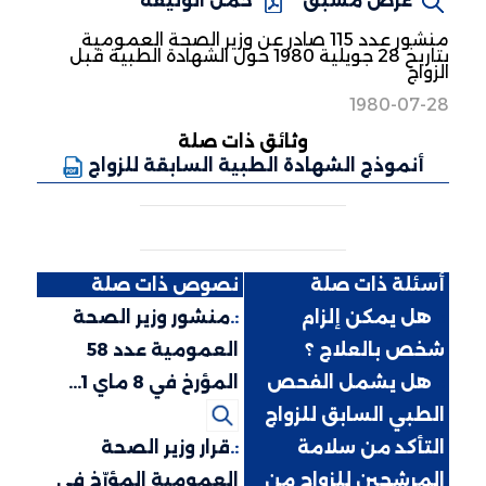
عرض مسبق
حمّل الوثيقة
منشور عدد 115 صادر عن وزير الصحة العمومية
بتاريخ 28 جويلية 1980 حول الشهادة الطبية قبل
الزواج
1980-07-28
وثائق ذات صلة
أنموذج الشهادة الطبية السابقة للزواج
أسئلة ذات صلة
نصوص ذات صلة
:.
هل يمكن إلزام
:.
منشور وزير الصحة
شخص بالعلاج ؟
العمومية عدد 58
:.
هل يشمل الفحص
المؤرخ في 8 ماي 1...
الطبي السابق للزواج
التأكد من سلامة
:.
قرار وزير الصحة
المرشحين للزواج من
العمومية المؤرّخ في