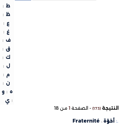
ط
|
ظ
|
ع
|
غ
|
ف
|
ق
|
ك
|
ل
|
م
|
ن
|
ه
و
|
ي
|
النتيجة
-
الصفحة
1
من 18
(173)
Fraternité
.:
أخوّة
::