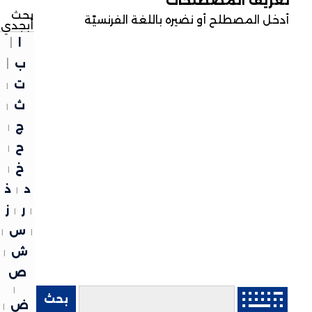
تعريف المصطلحات
بحث
أدخل المصطلح أو نضيره باللغة الفرنسيّة
أبجدي
ا
|
ب
|
ت
|
ث
|
ج
|
ح
|
خ
|
د
ذ
|
ر
ز
|
|
س
|
|
ش
|
ص
|
ض
|