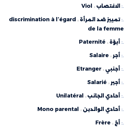
Viol
.:
الاغتصاب
::
discrimination à l’égard
.:
تمييز ضد المرأة
::
de la femme
Paternité
.:
أبوّة
::
Salaire
.:
أجر
::
Etranger
.:
أجنبي
::
Salarié
.:
أجير
::
Unilatéral
.:
أحادي الجانب
::
Mono parental
.:
أحادي الوالدين
::
Frère
.:
أخ
::