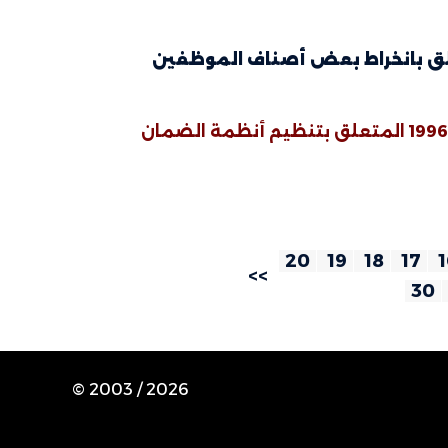
لسنة 1970 المؤرخ في 14سبتمبر 1959 المتعلق بانخراط بعض أصناف الموظفين
القانون عدد 65 المؤرخ في 22 جويلية 1996 المتعلق بتنظيم أنظمة الضمان
20
19
18
17
1
>>
30
© 2003 /
2026