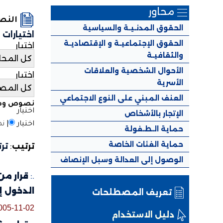
محاور
الن
الحقوق المدنـيـة والسياسية
اختيارات
الحقوق الإجتماعيـة و الإقتصاديـة
اختيار
والثقافيـة
الأحوال الشخصية والعلاقات
اختيار
الأسرية
العنف المبني على النوع الاجتماعي
نصوص وطن
اختيار
الإتجار بالأشخاص
اختيار
|
نص
حماية الـطـفولة
حماية الفئات الخاصة
ترتيب
:
تر
الوصول إلى العدالة وسبل الإنصاف
.:
الدخول إ
تعريف المصطلحات
005-11-02
دليل الاستخدام