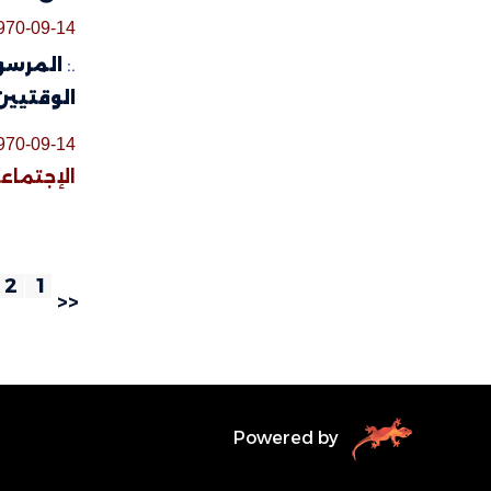
970-09-14
.:
الوقتيين
970-09-14
الإجتماع
2
1
<<
Powered by