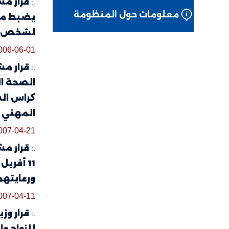
.:
معلومات حول المنظومة
يضبط مقد
لشخص م
006-06-01
.:
الصحة ال
كراس الش
المهني 
007-04-21
.:
قرار مش
ورعايتهم
007-04-11
.:
للزواج و