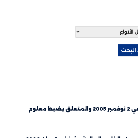
قرار من وزيري المالية والثقافة والمحافظة على التراث مؤرخ في 2 نوفمبر 2005 والمتعلق بضبط معلوم