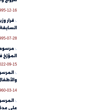
995-12-16
.:
السابقة 
995-07-28
.:
المؤرّخ في 26 ماي 2014 المتعلّق بالانتخابات وال
022-09-15
.:
والأطفال
960-03-14
.:
على عدة