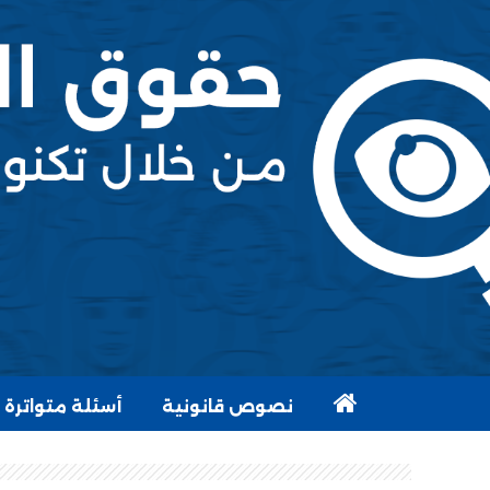
نصوص قانونية
أسئلة متواترة