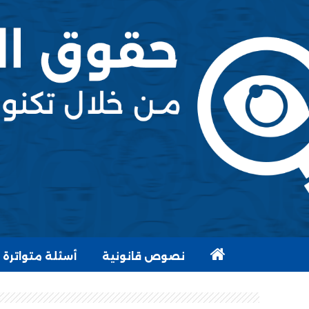
نصوص قانونية
أسئلة متواترة