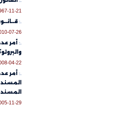
.:
القانون عدد 47 المؤرّخ في 21 نوفمبر 1967
967-11-21
.:
قــانــون عدد 39 لسنة 2010 مؤرخ في 26 ج
010-07-26
.:
والبروتو
008-04-22
.:
المسندة 
المسندة
005-11-29