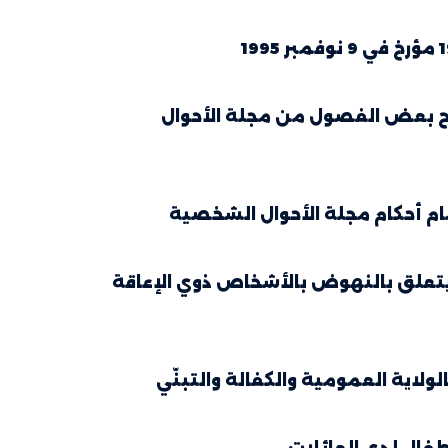
19 المؤرخ 12 جويلية 1993 بشأن تنقيح بعض الفصول من مجلة الأحوال
قانون التوجيهي عدد 83 لسنة 2005 مؤرخ في 15 أوت 2005 يتعلق بالنهوض بالأشخاص ذوي الإعاقة