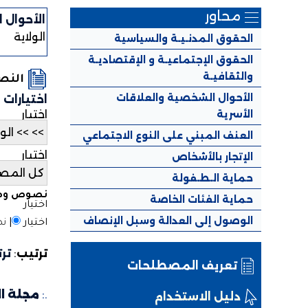
محاور
الأحوال 
الولاية
الحقوق المدنـيـة والسياسية
الحقوق الإجتماعيـة و الإقتصاديـة
والثقافيـة
الن
الأحوال الشخصية والعلاقات
اختيارات
الأسرية
اختيار
العنف المبني على النوع الاجتماعي
اختيار
الإتجار بالأشخاص
حماية الـطـفولة
نصوص وطن
حماية الفئات الخاصة
اختيار
الوصول إلى العدالة وسبل الإنصاف
اختيار
|
نص
ترتيب
:
تر
تعريف المصطلحات
.:
مجلة ا
دليل الاستخدام