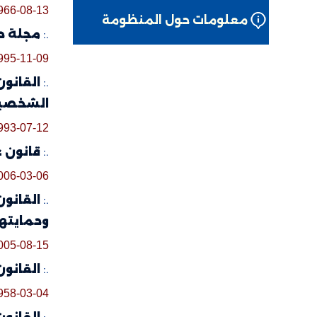
966-08-13
معلومات حول المنظومة
.:
مجلة حماية 
995-11-09
.:
الشخصي
993-07-12
.:
قانون عدد 10 لسنة 2006 مؤرخ في 6 مارس 2006 يتعلق بإ
006-03-06
.:
وحمايته
005-08-15
.:
القانون عدد 27 لعام 1958 المؤرّخ في 4 مارس 1958 ال
958-03-04