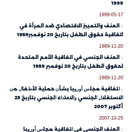
1999
1999-05-17
.:
العنف والتمييز الاقتصادي ضد المرأة في
اتفاقية حقوق الطفل بتاريخ 20 نوفمبر1989
1989-11-20
.:
العنف الجنسي في اتفاقية الأمم المتحدة
لحقوق الطفل بتاريخ 20 نوفمبر 1989
1989-11-20
.:
ﺍﺘﻔﺎﻗﻴﺔ ﻤﺠﻠﺱ ﺃﻭﺭﻭﺒﺎ ﺒﺸﺄﻥ ﺤﻤﺎﻴﺔ ﺍﻷﻁﻔﺎﻝ ﻤﻥ
ﺍﻻﺴﺘﻐﻼﻝ ﺍﻟﺠﻨﺴﻲ ﻭﺍﻻﻋﺘﺩﺍء ﺍﻟﺠﻨﺴﻲ بتاريخ 25
أكتوبر 2007
2007-10-25
.:
العنف الجنسي في ﺍﺘﻔﺎﻗﻴﺔ ﻤﺠﻠﺱ ﺃﻭﺭﻭﺒﺎ