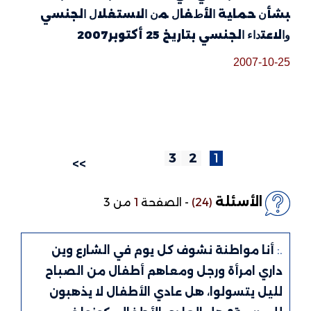
ﺒﺸﺄﻥ ﺤﻤﺎﻴﺔ ﺍﻷﻁﻔﺎﻝ ﻤﻥ ﺍﻻﺴﺘﻐﻼﻝ ﺍﻟﺠﻨﺴﻲ
ﻭﺍﻻﻋﺘﺩﺍﺀ ﺍﻟﺠﻨﺴﻲ بتاريخ 25 أكتوبر2007
2007-10-25
3
2
1
>>
الأسئلة
(24)
-
الصفحة
1
من 3
.:
أنا مواطنة نشوف كل يوم في الشارع وين
داري امرأة ورجل ومعاهم أطفال من الصباح
لليل يتسولوا، هل عادي الأطفال لا يذهبون