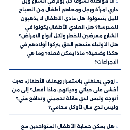
.:
أنا مواطنة نشوف كل يوم في الشارع وين
داري امرأة ورجل ومعاهم أطفال من الصباح
لليل يتسولوا، هل عادي الأطفال لا يذهبون
للمدرسة؟ هل العادي الأطفال يكونوا في
الشارع معرضين للخطر ولكل أنواع الامراض؟
هل الأولياء عندهم الحق يتركوا أولادهم في
هكذا وضعية؟ ماذا يمكن فعله؟ وما هي
الإجراءات؟
.:
زوجي يعنفني باستمرار ويعنف الأطفال، صرت
أخشى على حياتي وحياتهم، ماذا أفعل؟ إلى من
أتوجه وليس لدي عائلة تحميني وتدافع عني؟
وليس لدي مال لأوكل محامي؟
.:
هل يمكن حماية الأطفال المتواجدين مع