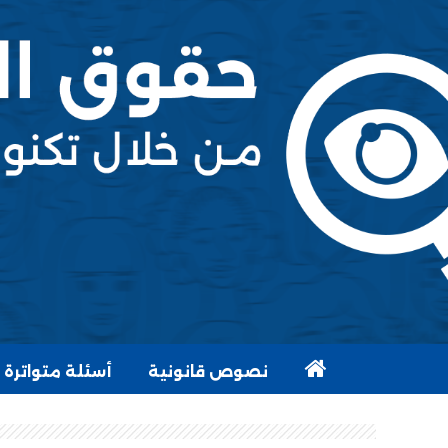
نصوص قانونية
أسئلة متواترة