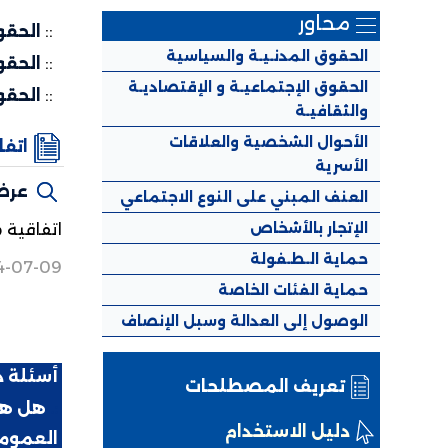
محاور
::
الحقو
الحقوق المدنـيـة والسياسية
::
الحقو
الحقوق الإجتماعيـة و الإقتصاديـة
::
الحقو
والثقافيـة
الأحوال الشخصية والعلاقات
اتفاقية م
الأسرية
عرض
العنف المبني على النوع الاجتماعي
الإتجار بالأشخاص
اتفاقية منظمة العم
حماية الـطـفولة
4-07-09
حماية الفئات الخاصة
الوصول إلى العدالة وسبل الإنصاف
أسئلة 
تعريف المصطلحات
:.
هل هن
دليل الاستخدام
العموم