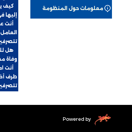
:.
كيف يم
معلومات حول المنظومة
إليها ف
:.
أنت عا
العامل 
تتصرفي
:.
هل للم
وفاة م
:.
أنت ا
طرف أخي
تتصرفي
Powered by