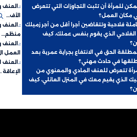
كن للمرأة أن تثبت التجاوزات التي تتعرض
:.
العنف و
ي مكان العمل؟
الأف...
ملة فلاحية وتتقاضين أجرا أقل من أجر زميلك
:.
العنف و
الفلاحي الذي يقوم بنفس عملك، كيف
منظم...
ن؟
:.
العنف و
طلقة الحق في الانتفاع بجراية عمرية بعد
العمل ال.
طلقها في حادث مهني؟
:.
العنف ا
مرأة تتعرض للعنف المادي والمعنوي من
الإعاقة ..
ك الذي يقيم معك في المنزل العائلي، كيف
ن؟