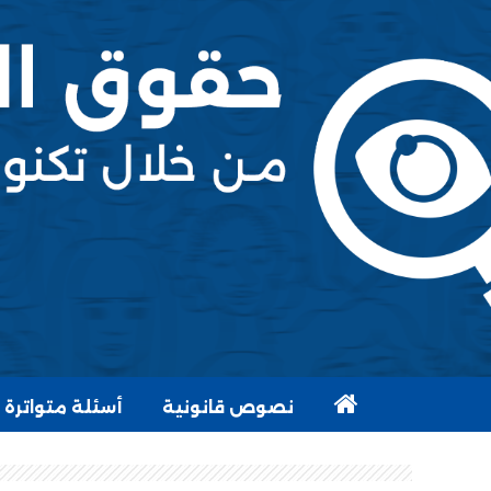
نصوص قانونية
أسئلة متواترة