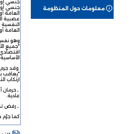
جنسي أو 
جنسي أو ا
معلومات حول المنظومة
عصبية الج
النفسية ب
العامة أو
وهو نفس م
"جميع الأ
اقتصادي ب
الأساسية 
"يعاقب ب
ارتكاب ال
ـ حرمان 
عادية.
ـ رفض تش
كما جرّم