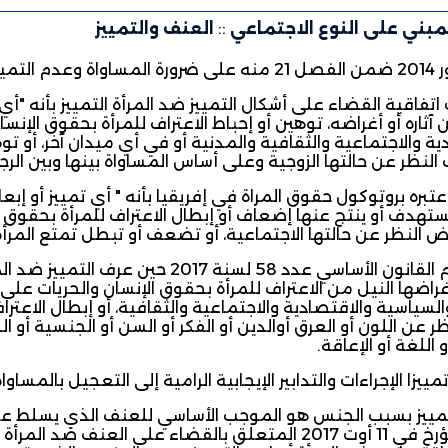
مبني على النوع الاجتماعي
::
العنف والتمييز
نين والمواطنات.
تفاقية القضاء على أشكال التمييز ضد المرأة التمييز بأنه "أ
آثاره أو أغراضه، توهين أو إحباط الاعتراف للمرأة بحقوق الإنس
ية والاجتماعية والثقافية والمدنية أو في أي ميدان آخر، أو ت
 النظر عن حالتها
الزوجية وعلى أساس المساواة بينها وبين الرج
تبره بروتوكول حقوق المراة في إفريقيا بأنه " أي تمييز أو إب
تهدف أو ينتج عنها إضعاف أو إبطال الاعتراف للمرأة بحقوق ا
ض النظر عن حالتها الاجتماعية، أو تضعف أو تبطل تمتع المرأة
وقد تلاءم القانون الأساسي عدد 58 لسن
 أغراضها النيل من الاعتراف للمرأة بحقوق الإنسان والحريات عل
السياسية والاقتصادية والاجتماعية والثقافية، أو إبطال الاعتر
 عن اللون أو العرق أوالدين أو الفكر أو السن أو الجنسية أو ال
 اللغة أو الإعاقة.
تمييزا الإجراءات والتدابير الإيجابية الرامية إلى التعجيل بالمساو
2017 المؤرخ في 11 أوت 2017 المتعلق بالقضاء على الع