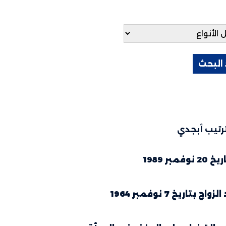
رتيب أبجدي
1989
خ 7 نوفمبر 1964