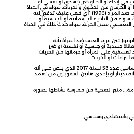
في إيذاء أو ألم أو ضرر جسدي أو نفسي أو
أو الحرمان من الحقوق والحريات، سواء في الحياة
العامة أو الخاصة." وذلك تماشيا مع الإعلان العالمي للقضاء على العنف ضد المرأة (1993) "أي فعل عنيف تدفع إليه
، سواء من الناحية الجسمانية أو الجنسية أو
ان التعسفي ممن الحرية، سواء حدث ذلك في الحياة
وتو) حين عرف العنف ضد المرأة بأنه
اناة جسدية أو جنسية أو نفسية أو ضرر
تعسفية على المرأة أو حرمانها من الحريات
لنزاعات أو الحرب".
وقد جرم القانون الوطني التمييز لأول مرة في الفصل 21 من القانون الأساسي عدد 58 لسنة 2017 الذي ينص على أنه
ف دينار أو بإحدى هاتين العقوبتين من تعمد
دمة. ـ منع الضحية من ممارسة نشاطها بصورة
سي واقتصادي وسياسي.