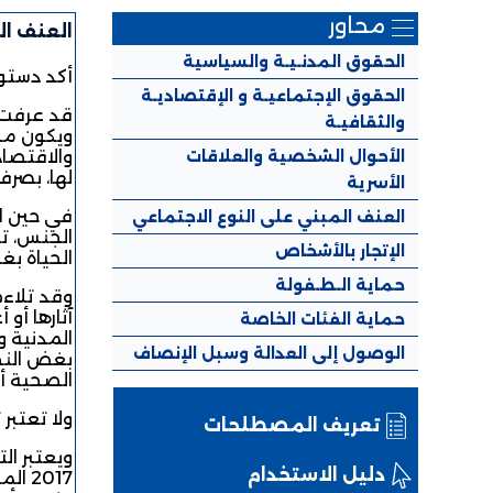
محاور
العنف ال
الحقوق المدنـيـة والسياسية
أكد دستور 2014 ضمن الفصل 21 منه على ضرورة المساواة وعدم التمييز بين المواط
الحقوق الإجتماعيـة و الإقتصاديـة
قد عرفت ا
والثقافيـة
ويكون من 
الأحوال الشخصية والعلاقات
والاقتصاد
لها، بصرف
الأسرية
في حين اع
العنف المبني على النوع الاجتماعي
الجنس، تس
الإتجار بالأشخاص
الحياة بغ
حماية الـطـفولة
آثارها أو
حماية الفئات الخاصة
المدنية و
الوصول إلى العدالة وسبل الإنصاف
بغض النظر
الصحية أو
ولا تعتبر 
تعريف المصطلحات
دليل الاستخدام