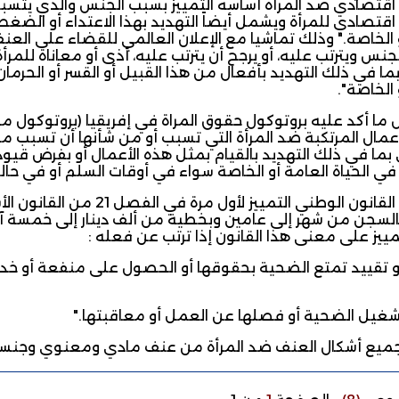
اقتصادي ضد المرأة أساسه التمييز بسبب الجنس والذي يتسبب 
قتصادي للمرأة ويشمل أيضاً التهديد بهذا الاعتداء أو الضغط 
نس ويترتب عليه، أو يرجح أن يترتب عليه، أذى أو معاناة للمرأة
ما في ذلك التهديد بأفعال من هذا القبيل أو القسر أو الحرم
 الخاصة".
ا أكد عليه بروتوكول حقوق المراة في إفريقيا (بروتوكول ماب
عمال المرتكبة ضد المرأة التي تسبب أو من شأنها أن تسبب مع
ما في ذلك التهديد بالقيام بمثل هذه الأعمال أو بفرض قيود 
في الحياة العامة أو الخاصة سواء في أوقات السلم أو في حالة ا
السجن من شهر إلى عامين وبخطية من ألف دينار إلى خمسة آلا
تمييز على معنى هذا القانون إذا ترتب عن فعله :
أو تقييد تمتع الضحية بحقوقها أو الحصول على منفعة أو خ
غيل الضحية أو فصلها عن العمل أو معاقبتها."
 جميع أشكال العنف ضد المرأة من عنف مادي ومعنوي وجن