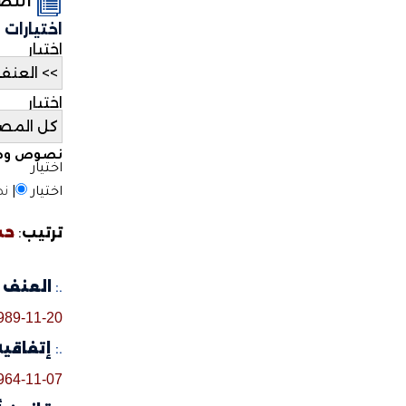
الن
اختيارات
اختيار
اختيار
نصوص وطن
اختيار
اختيار
|
نص
ترتيب
:
حس
.:
العنف ال
989-11-20
.:
إتفاقية 
964-11-07