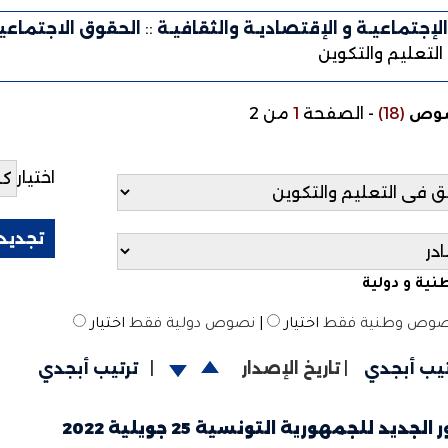
لإجتماعيـة و الإقتصاديـة والثقافيـة
::
الحقوق الاجتماعي
لتعليم والتكوين
(18)
-
الصفحة
1
من 2
صوص
اختيار
ية و دولية
وص وطنية فقط
اختيار
|
نصوص دولية فقط
اختيار
تيب أبجدي
|
تاريخ الإصدار
|
ترتيب أبجدي
لجديد للجمهورية التونسية 25 جويلية 2022