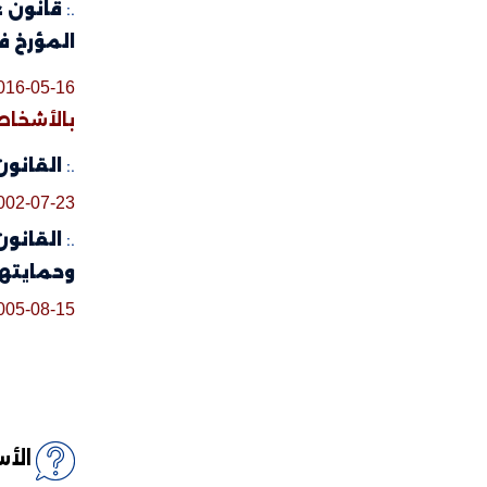
.:
المؤرخ في 15 أوت 2005 المتعلق بالنهوض بالأشخاص ذوي 
016-05-16
بالأشخاص
.:
القانون التوجيهي عدد 80 لس
002-07-23
.:
وحمايته
005-08-15
الأ