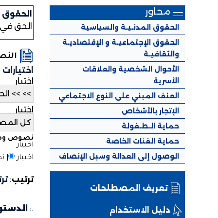
محاور
الحقوق ا
الحق في ا
الحقوق المدنـيـة والسياسية
الحقوق الإجتماعيـة و الإقتصاديـة
والثقافيـة
الن
الأحوال الشخصية والعلاقات
اختيارات
الأسرية
اختيار
العنف المبني على النوع الاجتماعي
اختيار
الإتجار بالأشخاص
حماية الـطـفولة
نصوص وطن
حماية الفئات الخاصة
اختيار
الوصول إلى العدالة وسبل الإنصاف
اختيار
|
نص
ترتيب
:
تر
تعريف المصطلحات
.:
الدستور ا
دليل الاستخدام