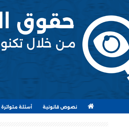
نصوص قانونية
أسئلة متواترة