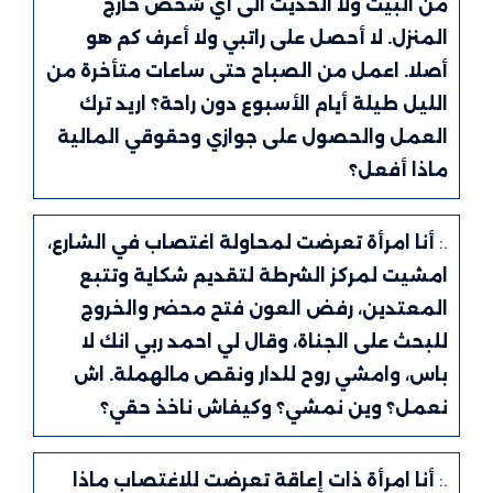
من البيت ولا الحديث الى أي شخص خارج
المنزل. لا أحصل على راتبي ولا أعرف كم هو
أصلا. اعمل من الصباح حتى ساعات متأخرة من
الليل طيلة أيام الأسبوع دون راحة؟ اريد ترك
العمل والحصول على جوازي وحقوقي المالية
ماذا أفعل؟
.:
أنا امرأة تعرضت لمحاولة اغتصاب في الشارع،
امشيت لمركز الشرطة لتقديم شكاية وتتبع
المعتدين، رفض العون فتح محضر والخروج
للبحث على الجناة، وقال لي احمد ربي انك لا
باس، وامشي روح للدار ونقص مالهملة. اش
نعمل؟ وين نمشي؟ وكيفاش ناخذ حقي؟
.:
أنا امرأة ذات إعاقة تعرضت للاغتصاب ماذا