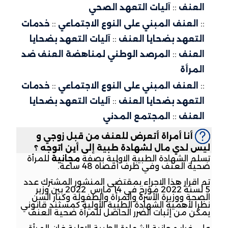
العنف
::
آليات التعهد الصحي
::
العنف المبني على النوع الاجتماعي
::
خدمات
التعهد بضحايا العنف
::
آليات التعهد بضحايا
العنف
::
المرصد الوطني لمناهضة العنف ضد
المرأة
::
العنف المبني على النوع الاجتماعي
::
خدمات
التعهد بضحايا العنف
::
آليات التعهد بضحايا
العنف
::
المجتمع المدني
أنا أمراة أتعرض للعنف من قبل زوجي و
ليس لدي مال لشهادة طبية إلى أين اتوجه ؟
تسلم الشهادة الطبية الاولية بصفة
مجانية
للمرأة
ضحية العنف وفي ظرف أقصاه 48 ساعة.
تم اقرار هذا الاجراء بمقتضى المنشور المشترك عدد
5 لسنة 2022 مؤرخ في 14 مارس 2022 بين وزير
الصحة ووزيرة الأسرة والمرأة والطفولة وكبار السن
نظرا لأهمية الشهادة الطبية الأولية كمستند قانوني
يمكن من إثبات الضرر الحاصل للمرأة ضحية العنف