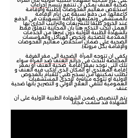
على غرار مجانية الشهادة الطبية الاولية فان المرأة
ضحية العنف يمكن ان تنتفع بتيسير
إجراءات
استخلاص معاليم الفحوصات الطبية والإقامة
كإعفائها، من دفع تسبقة عن أيام الإقامة
بالمستشفى وتمتيعها بكافة التسهيلات في الدفع
عند الخروج طبقا للتشريعات والتراتيب الجاري بها
العمل (يجب التذكير هنا بان المجانية تتعلق فقط
بالشهادة الطبية الأولية دون غيرها من الخدمات
المقدمة للضحية، وتحرص الهياكل والمؤسسات
الصحية على ضمان استخلاص معاليم الفحوصات
والإقامة بكل مرونة).
يكفي ان تتوجه المرأة
الضحية
الى مقر الفرقة
المختصة للبحث في جرائم
العنف ضد المرأة
سواء
تلك التي توجد بمقر إقامة ضحية العنف أو بمقر
إقامة المعتدي أو المكان الذي ارتكب فيه العنف و
تطلب تمكينها من تسخير طبي للقيام بالفحوص
الاولية او تتوجه مباشرة لإحدى المستشفيات
العمومية لتلقي العلاج الاولي و التصريح بانها ضحية
عنف.
يتم التنصيص ضمن الشهادة الطبية الأولية على أن
الشهادة قد سلمت مجانا.