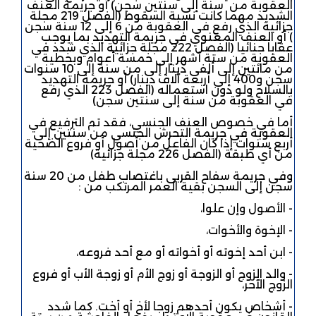
العقوبة من سنة إلى سنتين سجن) أو جريمة العنف
الشديد مهما كانت نسبة السقوط (الفصل 219 مجلة
جزائية الذي رفع في العقوبة من 6 إلى 12 سنة سجن
) أو العنف المعنوي في جريمة التهديد بما يوجب
عقابا جنائيا (الفصل 222 مجلة جزائية الذي شدد في
العقوبة من ستة أشهر إلى خمسة أعوام وبخطية
من مائتين إلى ألفي دينار إلى من سنة إلى 10 سنوات
سجن و400 إلى أربعة آلاف دينار) أو جريمة التهديد
بالسلاح ولو دون استعماله (الفصل 223 الذي رفع
في العقوبة من سنة إلى سنتين سجن)
أما في خصوص العنف الجنسي، فقد تم الترفيع في
العقوبة في جريمة التحرش الجنسي من سنتين إلى
أربع سنوات إذا كان الفاعل من أصول أو فروع الضحية
من أي طبقة (الفصل 226 مجلة جزائية)
وفي جريمة سفاح القربى باغتصاب طفل من 20 سنة
سجن إلى السجن بقية العمر المرتكب من :
- الأصول وإن علوا،
- الإخوة والأخوات،
- ابن أحد إخوته أو أخواته أو مع أحد فروعه،
- والد الزوج أو الزوجة أو زوج الأم أو زوجة الأب أو فروع
الزوج الآخر،
- أشخاص يكون أحدهم زوجا لأخ أو أخت. كما شدد