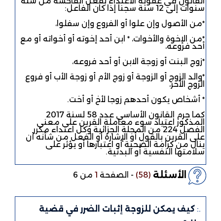
القانون في عقوبة الاعتداء بفعل الفاحشة من ستة
سنوات إلى 12 سنة سجنا إذا كان الفاعل:
٭من الأصول وإن علوا أو الفروع وإن سفلوا،
٭من الإخوة والأخوات، ٭ ابن أحد إخوته أو أخواته أو مع
أحد فروعه،
٭زوج البنت أو زوجة الابن أو أحد فروعه،
٭والد الزوج أو الزوجة أو زوج الأم أو زوجة الأب أو فروع
الزوج الأخر،
٭ أشخاص يكون أحدهم زوجا لأخ أو أخت.
كما جرم القانون الأساسي عدد 58 لسنة 2017
المذكور اعتياد سوء معاملة القرين على معنى
الفصل 224 من المجلة الجزائية وكل اعتداء مكرر
على القرين بالقول أو الإشارة أو الفعل من شأنه أن
ينال من كرامة الضحية أو اعتبارها أو يؤثر على
سلامتها النفسية أو البدنية.
الأسئلة
(58)
-
الصفحة
1
من 6
.:
كيف يمكن للزوجة إثبات الضرر في قضية