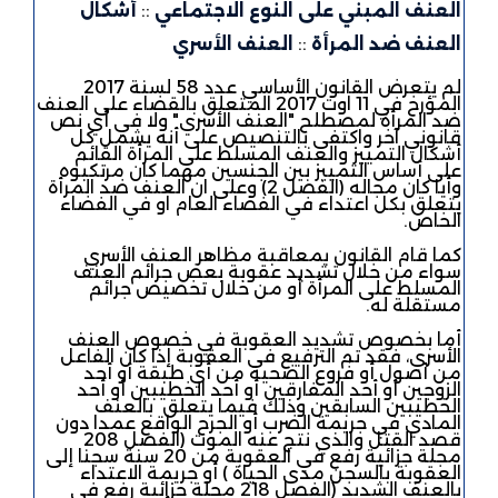
العنف المبني على النوع الاجتماعي
::
أشكال
العنف ضد المرأة
::
العنف الأسري
لم يتعرض القانون الأساسي عدد 58 لسنة 2017
المؤرخ في 11 اوت 2017 المتعلق بالقضاء على العنف
ضد المرأة لمصطلح "العنف الأسري" ولا في أي نص
قانوني آخر واكتفى بالتنصيص على أنه يشمل كل
أشكال التمييز والعنف المسلط على المرأة القائم
على أساس التمييز بين الجنسين مهما كان مرتكبوه
وأيا كان مجاله (الفصل 2) وعلى ان العنف ضد المرأة
يتعلق بكل اعتداء في الفضاء العام او في الفضاء
الخاص.
كما قام القانون بمعاقبة مظاهر العنف الأسري
سواء من خلال تشديد عقوبة بعض جرائم العنف
المسلط على المرأة أو من خلال تخصيص جرائم
مستقلة له.
أما بخصوص تشديد العقوبة في خصوص العنف
الأسري، فقد تم الترفيع في العقوبة إذا كان الفاعل
من أصول أو فروع الضحية من أي طبقة أو أحد
الزوجين أو أحد المفارقين أو أحد الخطيبين أو أحد
الخطيبين السابقين وذلك فيما يتعلق بالعنف
المادي في جريمة الضرب أو الجرح الواقع عمدا دون
قصد القتل والذي نتج عنه الموت (الفصل 208
مجلة جزائية رفع في العقوبة من 20 سنة سجنا إلى
العقوبة بالسجن مدى الحياة ) أو جريمة الاعتداء
بالعنف الشديد (الفصل 218 مجلة جزائية رفع في