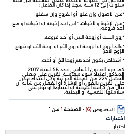
القانون في عقوبة الاعتداء بفعل الفاحشة من ستة
سنوات إلى 12 سنة سجنا إذا كان الفاعل:
٭من الأصول وإن علوا أو الفروع وإن سفلوا،
٭من الإخوة والأخوات، ٭ ابن أحد إخوته أو أخواته أو مع
أحد فروعه،
٭زوج البنت أو زوجة الابن أو أحد فروعه،
٭والد الزوج أو الزوجة أو زوج الأم أو زوجة الأب أو فروع
الزوج الأخر،
٭ أشخاص يكون أحدهم زوجا لأخ أو أخت.
كما جرم القانون الأساسي عدد 58 لسنة 2017
المذكور اعتياد سوء معاملة القرين على معنى
الفصل 224 من المجلة الجزائية وكل اعتداء مكرر
على القرين بالقول أو الإشارة أو الفعل من شأنه أن
ينال من كرامة الضحية أو اعتبارها أو يؤثر على
سلامتها النفسية أو البدنية.
(6)
-
الصفحة
1
من 1
النصوص
اختيارات
اختيار