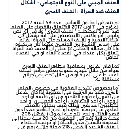
العنف المبني على النوع الاجتماعي
::
أشكال
العنف ضد المرأة
::
العنف الأسري
لم يتعرض القانون الأساسي عدد 58 لسنة 2017
المؤرخ في 11 اوت 2017 المتعلق بالقضاء على العنف
ضد المرأة لمصطلح "العنف الأسري" ولا في أي نص
قانوني آخر واكتفى بالتنصيص على أنه يشمل كل
أشكال التمييز والعنف المسلط على المرأة القائم
على أساس التمييز بين الجنسين مهما كان مرتكبوه
وأيا كان مجاله (الفصل 2) وعلى ان العنف ضد المرأة
يتعلق بكل اعتداء في الفضاء العام او في الفضاء
الخاص.
كما قام القانون بمعاقبة مظاهر العنف الأسري
سواء من خلال تشديد عقوبة بعض جرائم العنف
المسلط على المرأة أو من خلال تخصيص جرائم
مستقلة له.
أما بخصوص تشديد العقوبة في خصوص العنف
الأسري، فقد تم الترفيع في العقوبة إذا كان الفاعل
من أصول أو فروع الضحية من أي طبقة أو أحد
الزوجين أو أحد المفارقين أو أحد الخطيبين أو أحد
الخطيبين السابقين وذلك فيما يتعلق بالعنف
المادي في جريمة الضرب أو الجرح الواقع عمدا دون
قصد القتل والذي نتج عنه الموت (الفصل 208
مجلة جزائية رفع في العقوبة من 20 سنة سجنا إلى
العقوبة بالسجن مدى الحياة ) أو جريمة الاعتداء
بالعنف الشديد (الفصل 218 مجلة جزائية رفع في