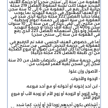
العقوبة من سنة إلى سنتين سجن) أو جريمة العنف
الشديد مهما كانت نسبة السقوط (الفصل 219 مجلة
جزائية الذي رفع في العقوبة من 6 إلى 12 سنة سجن
) أو العنف المعنوي في جريمة التهديد بما يوجب
عقابا جنائيا (الفصل 222 مجلة جزائية الذي شدد في
العقوبة من ستة أشهر إلى خمسة أعوام وبخطية
من مائتين إلى ألفي دينار إلى من سنة إلى 10 سنوات
سجن و400 إلى أربعة آلاف دينار) أو جريمة التهديد
بالسلاح ولو دون استعماله (الفصل 223 الذي رفع
في العقوبة من سنة إلى سنتين سجن)
أما في خصوص العنف الجنسي، فقد تم الترفيع في
العقوبة في جريمة التحرش الجنسي من سنتين إلى
أربع سنوات إذا كان الفاعل من أصول أو فروع الضحية
من أي طبقة (الفصل 226 مجلة جزائية)
وفي جريمة سفاح القربى باغتصاب طفل من 20 سنة
سجن إلى السجن بقية العمر المرتكب من :
- الأصول وإن علوا،
- الإخوة والأخوات،
- ابن أحد إخوته أو أخواته أو مع أحد فروعه،
- والد الزوج أو الزوجة أو زوج الأم أو زوجة الأب أو فروع
الزوج الآخر،
- أشخاص يكون أحدهم زوجا لأخ أو أخت. كما شدد