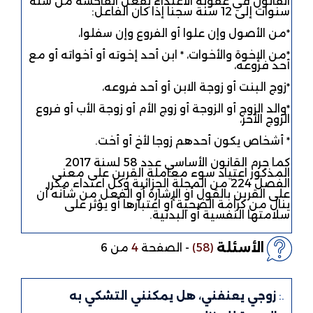
القانون في عقوبة الاعتداء بفعل الفاحشة من ستة
سنوات إلى 12 سنة سجنا إذا كان الفاعل:
٭من الأصول وإن علوا أو الفروع وإن سفلوا،
٭من الإخوة والأخوات، ٭ ابن أحد إخوته أو أخواته أو مع
أحد فروعه،
٭زوج البنت أو زوجة الابن أو أحد فروعه،
٭والد الزوج أو الزوجة أو زوج الأم أو زوجة الأب أو فروع
الزوج الأخر،
٭ أشخاص يكون أحدهم زوجا لأخ أو أخت.
كما جرم القانون الأساسي عدد 58 لسنة 2017
المذكور اعتياد سوء معاملة القرين على معنى
الفصل 224 من المجلة الجزائية وكل اعتداء مكرر
على القرين بالقول أو الإشارة أو الفعل من شأنه أن
ينال من كرامة الضحية أو اعتبارها أو يؤثر على
سلامتها النفسية أو البدنية.
الأسئلة
(58)
-
الصفحة
4
من 6
.:
زوجي يعنفني، هل يمكنني التشكي به