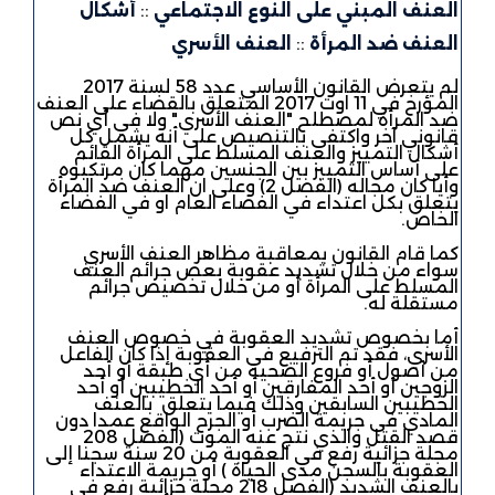
العنف المبني على النوع الاجتماعي
::
أشكال
العنف ضد المرأة
::
العنف الأسري
لم يتعرض القانون الأساسي عدد 58 لسنة 2017
المؤرخ في 11 اوت 2017 المتعلق بالقضاء على العنف
ضد المرأة لمصطلح "العنف الأسري" ولا في أي نص
قانوني آخر واكتفى بالتنصيص على أنه يشمل كل
أشكال التمييز والعنف المسلط على المرأة القائم
على أساس التمييز بين الجنسين مهما كان مرتكبوه
وأيا كان مجاله (الفصل 2) وعلى ان العنف ضد المرأة
يتعلق بكل اعتداء في الفضاء العام او في الفضاء
الخاص.
كما قام القانون بمعاقبة مظاهر العنف الأسري
سواء من خلال تشديد عقوبة بعض جرائم العنف
المسلط على المرأة أو من خلال تخصيص جرائم
مستقلة له.
أما بخصوص تشديد العقوبة في خصوص العنف
الأسري، فقد تم الترفيع في العقوبة إذا كان الفاعل
من أصول أو فروع الضحية من أي طبقة أو أحد
الزوجين أو أحد المفارقين أو أحد الخطيبين أو أحد
الخطيبين السابقين وذلك فيما يتعلق بالعنف
المادي في جريمة الضرب أو الجرح الواقع عمدا دون
قصد القتل والذي نتج عنه الموت (الفصل 208
مجلة جزائية رفع في العقوبة من 20 سنة سجنا إلى
العقوبة بالسجن مدى الحياة ) أو جريمة الاعتداء
بالعنف الشديد (الفصل 218 مجلة جزائية رفع في