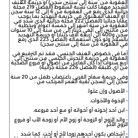
العقوبة من سنة إلى سنتين سجن) أو جريمة العنف
الشديد مهما كانت نسبة السقوط (الفصل 219 مجلة
جزائية الذي رفع في العقوبة من 6 إلى 12 سنة سجن
) أو العنف المعنوي في جريمة التهديد بما يوجب
عقابا جنائيا (الفصل 222 مجلة جزائية الذي شدد في
العقوبة من ستة أشهر إلى خمسة أعوام وبخطية
من مائتين إلى ألفي دينار إلى من سنة إلى 10 سنوات
سجن و400 إلى أربعة آلاف دينار) أو جريمة التهديد
بالسلاح ولو دون استعماله (الفصل 223 الذي رفع
في العقوبة من سنة إلى سنتين سجن)
أما في خصوص العنف الجنسي، فقد تم الترفيع في
العقوبة في جريمة التحرش الجنسي من سنتين إلى
أربع سنوات إذا كان الفاعل من أصول أو فروع الضحية
من أي طبقة (الفصل 226 مجلة جزائية)
وفي جريمة سفاح القربى باغتصاب طفل من 20 سنة
سجن إلى السجن بقية العمر المرتكب من :
- الأصول وإن علوا،
- الإخوة والأخوات،
- ابن أحد إخوته أو أخواته أو مع أحد فروعه،
- والد الزوج أو الزوجة أو زوج الأم أو زوجة الأب أو فروع
الزوج الآخر،
- أشخاص يكون أحدهم زوجا لأخ أو أخت. كما شدد