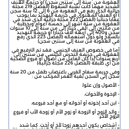
العقوبة من سنة إلى سنتين سجن) أو جريمة العنف
الشديد مهما كانت نسبة السقوط (الفصل 219 مجلة
جزائية الذي رفع في العقوبة من 6 إلى 12 سنة سجن
) أو العنف المعنوي في جريمة التهديد بما يوجب
عقابا جنائيا (الفصل 222 مجلة جزائية الذي شدد في
العقوبة من ستة أشهر إلى خمسة أعوام وبخطية
من مائتين إلى ألفي دينار إلى من سنة إلى 10 سنوات
سجن و400 إلى أربعة آلاف دينار) أو جريمة التهديد
بالسلاح ولو دون استعماله (الفصل 223 الذي رفع
في العقوبة من سنة إلى سنتين سجن)
أما في خصوص العنف الجنسي، فقد تم الترفيع في
العقوبة في جريمة التحرش الجنسي من سنتين إلى
أربع سنوات إذا كان الفاعل من أصول أو فروع الضحية
من أي طبقة (الفصل 226 مجلة جزائية)
وفي جريمة سفاح القربى باغتصاب طفل من 20 سنة
سجن إلى السجن بقية العمر المرتكب من :
- الأصول وإن علوا،
- الإخوة والأخوات،
- ابن أحد إخوته أو أخواته أو مع أحد فروعه،
- والد الزوج أو الزوجة أو زوج الأم أو زوجة الأب أو فروع
الزوج الآخر،
- أشخاص يكون أحدهم زوجا لأخ أو أخت. كما شدد