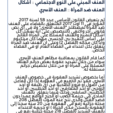
العنف المبني على النوع الاجتماعي
::
أشكال
العنف ضد المرأة
::
العنف الأسري
لم يتعرض القانون الأساسي عدد 58 لسنة 2017
المؤرخ في 11 اوت 2017 المتعلق بالقضاء على العنف
ضد المرأة لمصطلح "العنف الأسري" ولا في أي نص
قانوني آخر واكتفى بالتنصيص على أنه يشمل كل
أشكال التمييز والعنف المسلط على المرأة القائم
على أساس التمييز بين الجنسين مهما كان مرتكبوه
وأيا كان مجاله (الفصل 2) وعلى ان العنف ضد المرأة
يتعلق بكل اعتداء في الفضاء العام او في الفضاء
الخاص.
كما قام القانون بمعاقبة مظاهر العنف الأسري
سواء من خلال تشديد عقوبة بعض جرائم العنف
المسلط على المرأة أو من خلال تخصيص جرائم
مستقلة له.
أما بخصوص تشديد العقوبة في خصوص العنف
الأسري، فقد تم الترفيع في العقوبة إذا كان الفاعل
من أصول أو فروع الضحية من أي طبقة أو أحد
الزوجين أو أحد المفارقين أو أحد الخطيبين أو أحد
الخطيبين السابقين وذلك فيما يتعلق بالعنف
المادي في جريمة الضرب أو الجرح الواقع عمدا دون
قصد القتل والذي نتج عنه الموت (الفصل 208
مجلة جزائية رفع في العقوبة من 20 سنة سجنا إلى
العقوبة بالسجن مدى الحياة ) أو جريمة الاعتداء
بالعنف الشديد (الفصل 218 مجلة جزائية رفع في