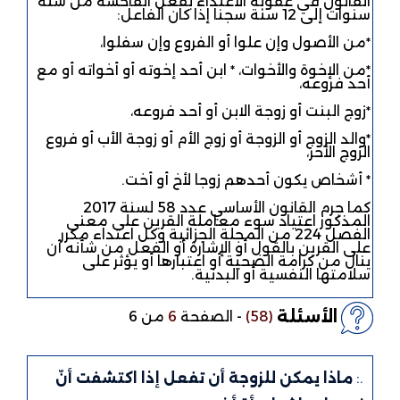
القانون في عقوبة الاعتداء بفعل الفاحشة من ستة
سنوات إلى 12 سنة سجنا إذا كان الفاعل:
٭من الأصول وإن علوا أو الفروع وإن سفلوا،
٭من الإخوة والأخوات، ٭ ابن أحد إخوته أو أخواته أو مع
أحد فروعه،
٭زوج البنت أو زوجة الابن أو أحد فروعه،
٭والد الزوج أو الزوجة أو زوج الأم أو زوجة الأب أو فروع
الزوج الأخر،
٭ أشخاص يكون أحدهم زوجا لأخ أو أخت.
كما جرم القانون الأساسي عدد 58 لسنة 2017
المذكور اعتياد سوء معاملة القرين على معنى
الفصل 224 من المجلة الجزائية وكل اعتداء مكرر
على القرين بالقول أو الإشارة أو الفعل من شأنه أن
ينال من كرامة الضحية أو اعتبارها أو يؤثر على
سلامتها النفسية أو البدنية.
الأسئلة
(58)
-
الصفحة
6
من 6
.:
ماذا يمكن للزوجة أن تفعل إذا اكتشفت أنّ