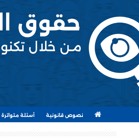
نصوص قانونية
أسئلة متواترة