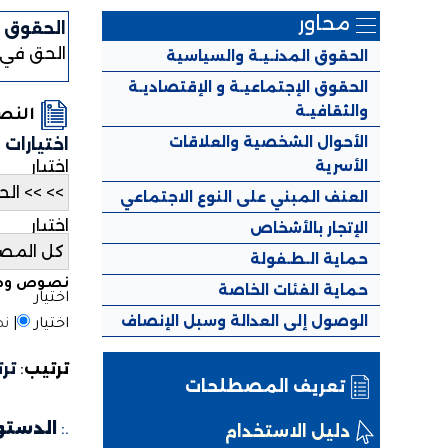
محاور
الحقوق ا
الحق في 
الحقوق المدنـيـة والسياسية
الحقوق الإجتماعيـة و الإقتصاديـة
والثقافيـة
الن
الأحوال الشخصية والعلاقات
اختيارات
الأسرية
اختيار
العنف المبني على النوع الاجتماعي
اختيار
الإتجار بالأشخاص
حماية الـطـفولة
نصوص وطن
حماية الفئات الخاصة
اختيار
الوصول إلى العدالة وسبل الإنصاف
اختيار
|
نص
ترتيب
:
تر
تعريف المصطلحات
.:
الدستور ا
دليل الاستخدام